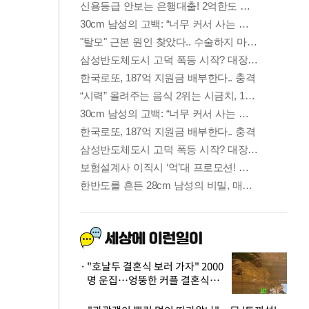
"호날두 결혼식 보러 가자" 2000
명 운집…엉뚱한 커플 결혼식에
'황당'