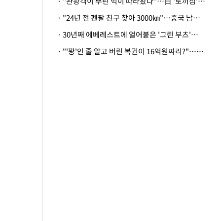
· "관광객이 뿌린 먹이 따라왔나"…日 '토끼섬' 멧돼지, 토끼까지 사냥
· "24년 전 펜팔 친구 찾아 3000㎞"…중국 남성 사연에 '뭉클'
· 30년째 에베레스트에 얼어붙은 '그린 부츠'…드디어 가족 품으로
· "'꽝'인 줄 알고 버린 복권이 16억원짜리?"…극적으로 되찾은 사연