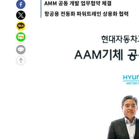
AMM 공동 개발 업무협약 체결
3시간 전 >
'여긴 20도, 저긴 50도'…열화상 카메라로 본 폭염 저감시설 
항공용 전동화 파워트레인 상용화 협력
3시간 전 >
콜롬비아 신임 우파 대통령 취임 하루만에 차량폭탄 폭발 사건
-30471초 전 >
'AT마드리드 7번' 이강인, 맨시티 상대로 비공식 데뷔전
-29973초 전 >
[속보]'AT마드리드 7번' 이강인, 맨시티 상대로 비공식 
-28037초 전 >
네타냐후, 트럼프의 가자 평화 2차 15개조 평화안 '거부'
-24633초 전 >
이강인 ATM 입단식에 '상암벌 들썩'…"세계적인 선수 
-23629초 전 >
태풍 돌핀, 중 저장성 타이저우시 해안에 상륙 (1보)
-20975초 전 >
AT마드리드 데뷔 앞둔 이강인, 맨시티전 선발 대신 '벤치 
-19605초 전 >
[속보]與 강원·TK 당원투표 합산 김민석 48.54%로 
44.40%
-18939초 전 >
與 강원·TK 당원투표 합산 김민석 46.01%로 승리…정
44.53%
-18779초 전 >
[속보]與전대 권리당원투표…강원·경북 김민석, 대구 정
-18586초 전 >
[속보]與 당대표 경선, 경북 권리당원 투표 김민석 47.3
45.71%
-18488초 전 >
[속보]與 당대표 경선, 대구 권리당원 투표 정청래 47.8
46.35%
-18285초 전 >
[속보]與 당대표 경선, 강원 권리당원 투표 김민석 승리…5
득표
-16203초 전 >
"일본축구협회, 대한축구협회 성 접대 의혹 심판 조사"
-8845초 전 >
[속보]장은수, KLPGA 제주삼다수 역전 우승…데뷔 10년 