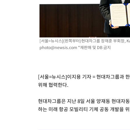
상
-4210초 전 >
"얼마나 더웠으면"…안동 물길공원서 헤엄친 구렁이 '소동
-4137초 전 >
손흥민, 68분 뛰고 2경기 침묵…LAFC, 톨루카에 1-0 승리
-3409초 전 >
'2경기 연속 침묵' 손흥민, 톨루카전 68분만 뛰고 슈팅 0개
-2161초 전 >
이강인, 오늘 서울서 AT마드리드 입단식…'전례 없는 특급
3시간 전 >
'여긴 20도, 저긴 50도'…열화상 카메라로 본 폭염 저감시설 
[서울=뉴시스](왼쪽부터)현대차그룹 장재훈 부회장, KAI 
photo@newsis.com
*재판매 및 DB 금지
3시간 전 >
콜롬비아 신임 우파 대통령 취임 하루만에 차량폭탄 폭발 사건
[서울=뉴시스]이지용 기자 = 현대차그룹과 한
위해 협력한다.
현대차그룹은 지난 8일 서울 양재동 현대자
하는 미래 항공 모빌리티 기체 공동 개발을 위