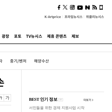
사이 해답 찾았죠"…알을
깨고 나온 '초자아'
K-Artprice
프라임뉴시스
위클리뉴시스
광장
포토
TV뉴시스
제휴 콘텐츠
제보
자
중기/벤처
해양수산
손