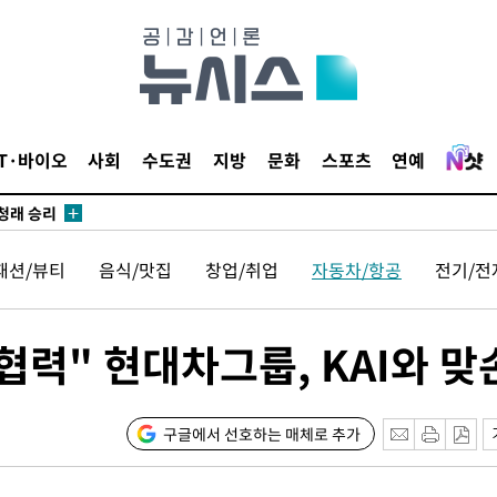
되길"
시작'
승리…정청래
IT·바이오
사회
수도권
지방
문화
스포츠
연예
청래
청래 승리
7%·정청래
패션/뷰티
음식/맛집
창업/취업
자동차/항공
전기/전
2%·김민석
0.30%
협력" 현대차그룹, KAI와 맞
차에 첫 정
'
(종합)
구글에서 선호하는 매체로 추가
대우'