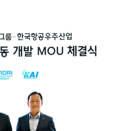
'온도차'
데뷔전
되길"
시작'
승리…정청래
청래
청래 승리
7%·정청래
2%·김민석
0.30%
차에 첫 정