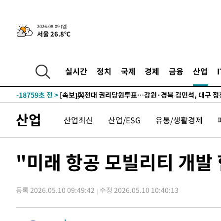
-28017초 전 >
네타냐후, 트럼프의 가자 평화 2차 15개조 평화안 '거부'
-24613초 전 >
이강인 ATM 입단식에 '상암벌 들썩'…"세계적인 선수 
2026.08.09 (일)
서울 26.8℃
-23609초 전 >
태풍 돌핀, 중 저장성 타이저우시 해안에 상륙 (1보)
-20955초 전 >
AT마드리드 데뷔 앞둔 이강인, 맨시티전 선발 대신 '벤치 
-19585초 전 >
[속보]與 강원·TK 당원투표 합산 김민석 48.54%로 
실시간
정치
국제
경제
금융
산업
44.40%
-18919초 전 >
與 강원·TK 당원투표 합산 김민석 46.01%로 승리…정
44.53%
-18759초 전 >
[속보]與전대 권리당원투표…강원·경북 김민석, 대구 정
-18566초 전 >
[속보]與 당대표 경선, 경북 권리당원 투표 김민석 47.3
산업
산업최신
산업/ESG
유통/생활경제
45.71%
-18468초 전 >
[속보]與 당대표 경선, 대구 권리당원 투표 정청래 47.8
46.35%
-18265초 전 >
[속보]與 당대표 경선, 강원 권리당원 투표 김민석 승리…5
득표
-16183초 전 >
"일본축구협회, 대한축구협회 성 접대 의혹 심판 조사"
"미래 항공 모빌리티 개발 
-8825초 전 >
[속보]장은수, KLPGA 제주삼다수 역전 우승…데뷔 10년 
상
-4190초 전 >
"얼마나 더웠으면"…안동 물길공원서 헤엄친 구렁이 '소동
등록 2026.05.10 09:49:42
수정 2026.05.10 10:40:13
-4117초 전 >
손흥민, 68분 뛰고 2경기 침묵…LAFC, 톨루카에 1-0 승리
-3389초 전 >
'2경기 연속 침묵' 손흥민, 톨루카전 68분만 뛰고 슈팅 0개
-2141초 전 >
이강인, 오늘 서울서 AT마드리드 입단식…'전례 없는 특급