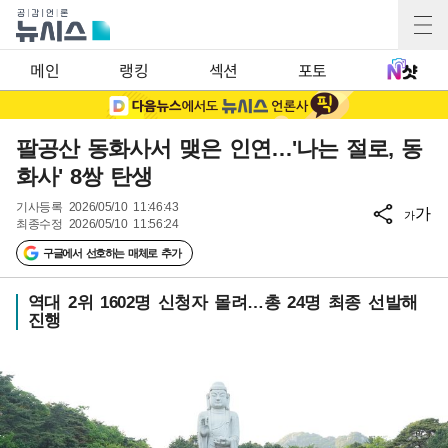
메인
랭킹
섹션
포토
팔공산 동화사서 맺은 인연…'나는 절로, 동
화사' 8쌍 탄생
기사등록
2026/05/10 11:46:43
가
가
최종수정
2026/05/10 11:56:24
구글에서 선호하는 매체로 추가
역대 2위 1602명 신청자 몰려…총 24명 최종 선발해
진행