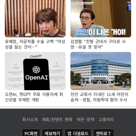
유혜정, 자궁적출 수술 고백 "여성
김정렬 "친형 군대서 구타로 사
성을 잃는 것이…"
망…유골 못 찾아"
오픈AI, 챗GPT 무료 이용자에 최
천안 교회서 지내던 11세 어린이
신모델 무제한 개방
숨져…경찰, 아동학대 혐의 수사
회사소개
제휴/컨텐츠 판매
약관·정책
고충처리
PC화면
제보하기
앱 다운로드
맨위로↑