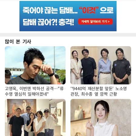
많이 본 기사
고영욱, 이번엔 박하선 공격…"류
''9440억 재산분할 앞둔' 노소영
수영 열심히 일해야겠네"
관장, 최수종 옆 깜짝 근황