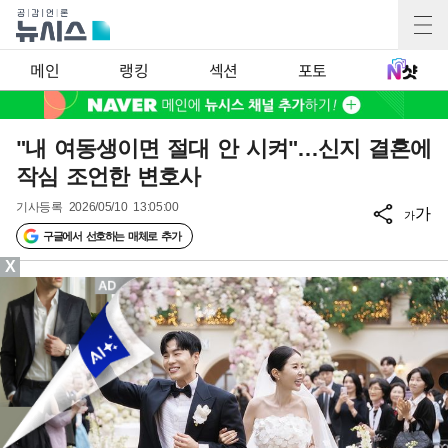
메인
랭킹
섹션
포토
"내 여동생이면 절대 안 시켜"…신지 결혼에
작심 조언한 변호사
기사등록
2026/05/10 13:05:00
가
가
구글에서 선호하는 매체로 추가
X