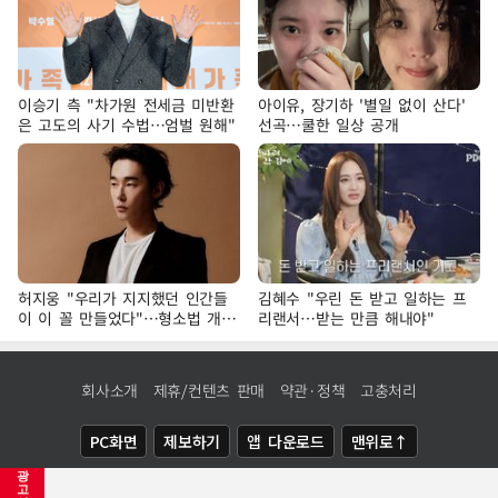
이승기 측 "차가원 전세금 미반환
아이유, 장기하 '별일 없이 산다'
은 고도의 사기 수법…엄벌 원해"
선곡…쿨한 일상 공개
허지웅 "우리가 지지했던 인간들
김혜수 "우린 돈 받고 일하는 프
이 이 꼴 만들었다"…형소법 개정
리랜서…받는 만큼 해내야"
에 격한 반응
회사소개
제휴/컨텐츠 판매
약관·정책
고충처리
PC화면
제보하기
앱 다운로드
맨위로↑
광
COPYRIGHTⓒ
NEWSIS
ALL RIGHTS RESERVED.
고