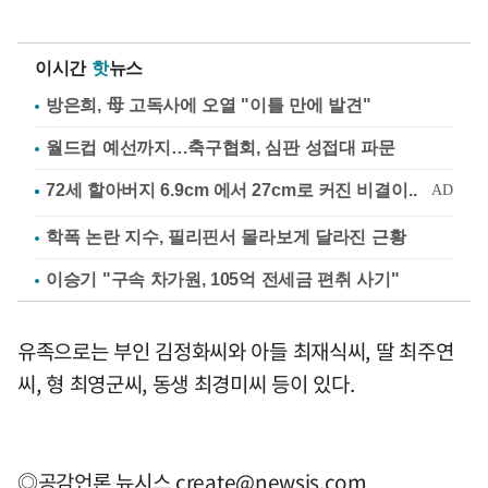
이시간
핫
뉴스
방은희, 母 고독사에 오열 "이틀 만에 발견"
월드컵 예선까지…축구협회, 심판 성접대 파문
학폭 논란 지수, 필리핀서 몰라보게 달라진 근황
이승기 "구속 차가원, 105억 전세금 편취 사기"
유족으로는 부인 김정화씨와 아들 최재식씨, 딸 최주연
씨, 형 최영군씨, 동생 최경미씨 등이 있다.
◎공감언론 뉴시스
create@newsis.com