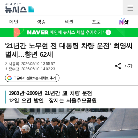
메인
랭킹
섹션
포토
'21년간 노무현 전 대통령 차량 운전' 최영씨
별세…향년 62세
기사등록
2026/05/10 13:55:57
가
가
최종수정
2026/05/10 14:02:23
구글에서 선호하는 매체로 추가
1988년~2009년 21년간 盧 차량 운전
12일 오전 발인…장지는 서울추모공원