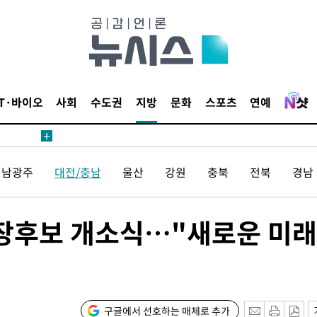
압수수색
태세 강
IT·바이오
사회
수도권
지방
문화
스포츠
연예
전남광주
대전/충남
울산
강원
충북
전북
경남
어"
·당황'
시장후보 개소식…"새로운 미래
'
 혐의
감
구글에서 선호하는 매체로 추가