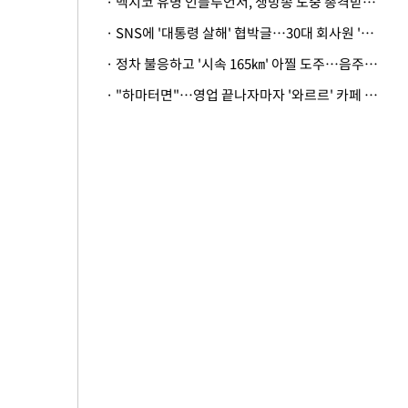
· 멕시코 유명 인플루언서, 생방송 도중 총격받아 사망
· SNS에 '대통령 살해' 협박글…30대 회사원 '불구속 송치'
· 정차 불응하고 '시속 165㎞' 아찔 도주…음주운전자 체포
· "하마터면"…영업 끝나자마자 '와르르' 카페 테라스 덮친 대리석 외벽