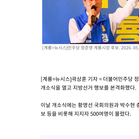
-20914초 전 >
[속보]종합특검, 대검 추가 압수수색…내란 중요임무종사
-17009초 전 >
[속보]코스닥, 800p 회복…0.26% 오른 801.67 마감
-16939초 전 >
[속보]코스피, 301.88포인트(4.58%) 내린 6296.38 마
-16804초 전 >
[속보]원·달러 환율, 0.7원 내린 1423.8원 마감
-14403초 전 >
"여기 떨어졌다"…다누리, 스페이스X 로켓 달 충돌 흔적
[계룡=뉴시스]민주당 정준영 계룡시장 후보. 2026. 05.
-11448초 전 >
손흥민, 5경기 연속골 실패…LAFC는 승부차기 끝 과달
-4049초 전 >
내일까지 39도 '펄펄'…기상청 "태풍 지나며 폭염 잠시 꺾
-3686초 전 >
트럼프, 한국계 진보 주지사 후보 맹공…"공산주의가 최대
-3664초 전 >
"美간섭에 합의 지연"…트럼프, '이란 호르무즈 통제권' 
[계룡=뉴시스]곽상훈 기자 = 더불어민주당 
-184초 전 >
[속보]산업장관 "李정부, 원전 반대 안해…안정 전력 위해 
개소식을 열고 지방선거 행보를 본격화했다.
18분 전 >
[속보]경찰, '홍명보 선임 논란' 대한축구협회·축구회관 등 
이날 개소식에는 황명선 국회의원과 박수현 충
보 등을 비롯해 지지자 500여명이 몰렸다.