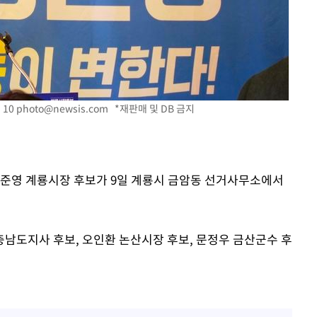
 혐의
감
 포착
 10
photo@newsis.com
*재판매 및 DB 금지
라하라 격파
인다"
 위협"
수용할까
정준영 계룡시장 후보가 9일 계룡시 금암동 선거사무소에서
불가피"
압수수색
남도지사 후보, 오인환 논산시장 후보, 문정우 금산군수 후