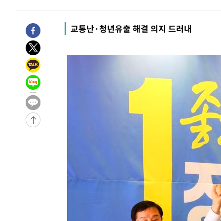
-14403초 전 >
"여기 떨어졌다"…다누리, 스페이스X 로켓 달 충돌 흔적
-11448초 전 >
손흥민, 5경기 연속골 실패…LAFC는 승부차기 끝 과달
교통난·청년유출 해결 의지 드러내
-4049초 전 >
내일까지 39도 '펄펄'…기상청 "태풍 지나며 폭염 잠시 꺾
-3686초 전 >
트럼프, 한국계 진보 주지사 후보 맹공…"공산주의가 최대
-3664초 전 >
"美간섭에 합의 지연"…트럼프, '이란 호르무즈 통제권' 
-184초 전 >
[속보]산업장관 "李정부, 원전 반대 안해…안정 전력 위해 
18분 전 >
[속보]경찰, '홍명보 선임 논란' 대한축구협회·축구회관 등 
-25084초 전 >
[속보]합참 "北 발사체는 단거리탄도미사일…감시·경계
화"
-24832초 전 >
日방위성, 北이 동해로 쏜 발사체는 탄도미사일 가능성
-23262초 전 >
[속보] SKT, 에이닷 서비스 장애 발생…"원인 파악 중"
-22668초 전 >
[속보]합참 "북, 동해상으로 미상 발사체 발사"
-22064초 전 >
'낮 최고 39도' 불볕더위…한밤 열대야도 계속[내일날씨]
-22023초 전 >
[속보]7~9일 프로야구 3연전도 폭염 취소…11일 재개
-21685초 전 >
"韓 외환시장 개입 관측 배경엔 美의 대한국 무역적자 있
-21512초 전 >
'월드컵 탈락 후폭풍' 축구협회…초유의 압수수색에 '충격
-21352초 전 >
서울 낮 37.9도, 올여름 최고치 경신…영등포 순간 '40도