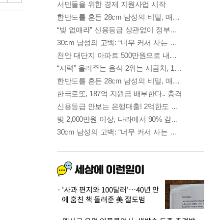
'사과 편지와 100달러'…40년 만
에 훔친 책 돌려준 美 절도범