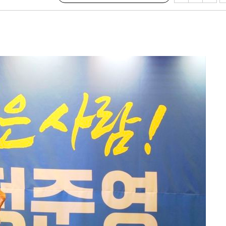
 포착
라하라 격파
인다"
 위협"
수용할까
불가피"
압수수색
태세 강
어"
·당황'
'