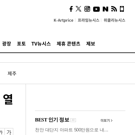
의견, 국토부·LH에 충실히
전달할 것"
K-Artprice
프라임뉴시스
위클리뉴시스
광장
포토
TV뉴시스
제휴 콘텐츠
제보
제주
 열