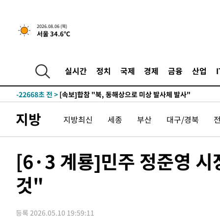
2026.08.06 (목)
서울 34.6℃
18분 전 >
[속보]경찰, '홍명보 선임 논란' 대한축구협회·축구회관 등 
-25084초 전 >
[속보]합참 "北 발사체는 단거리탄도미사일…감시·경계
화"
-24832초 전 >
日방위성, 北이 동해로 쏜 발사체는 탄도미사일 가능성
실시간
정치
국제
경제
금융
산업
-23262초 전 >
[속보] SKT, 에이닷 서비스 장애 발생…"원인 파악 중"
-22668초 전 >
[속보]합참 "북, 동해상으로 미상 발사체 발사"
-22064초 전 >
'낮 최고 39도' 불볕더위…한밤 열대야도 계속[내일날씨]
지방
지방최신
세종
부산
대구/경북
-22023초 전 >
[속보]7~9일 프로야구 3연전도 폭염 취소…11일 재개
-21685초 전 >
"韓 외환시장 개입 관측 배경엔 美의 대한국 무역적자 있
-21512초 전 >
'월드컵 탈락 후폭풍' 축구협회…초유의 압수수색에 '충격
[6·3 계룡]민주 정준영 
-21352초 전 >
서울 낮 37.9도, 올여름 최고치 경신…영등포 순간 '40도
것"
-20914초 전 >
[속보]종합특검, 대검 추가 압수수색…내란 중요임무종사
-17009초 전 >
[속보]코스닥, 800p 회복…0.26% 오른 801.67 마감
-16939초 전 >
[속보]코스피, 301.88포인트(4.58%) 내린 6296.38 마
등록 2026.05.10 19:59:11
-16804초 전 >
[속보]원·달러 환율, 0.7원 내린 1423.8원 마감