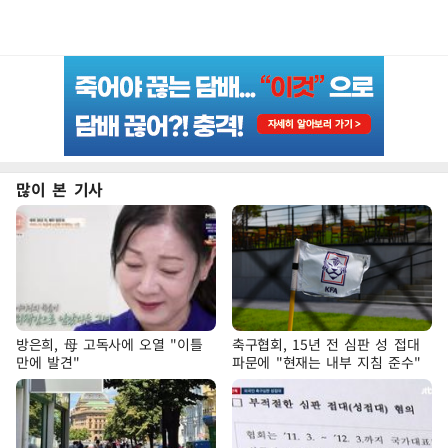
많이 본 기사
방은희, 母 고독사에 오열 "이틀
축구협회, 15년 전 심판 성 접대
만에 발견"
파문에 "현재는 내부 지침 준수"