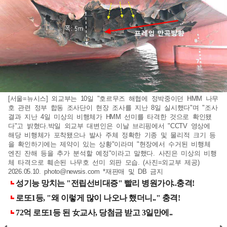
[서울=뉴시스] 외교부는 10일 "호르무즈 해협에 정박중이던 HMM 나무
호 관련 정부 합동 조사단이 현장 조사를 지난 8일 실시했다"며 "조사
결과 지난 4일 미상의 비행체가 HMM 선미를 타격한 것으로 확인됐
다"고 밝혔다.박일 외교부 대변인은 이날 브리핑에서 "CCTV 영상에
해당 비행체가 포착됐으나 발사 주체 정확한 기종 및 물리적 크기 등
을 확인하기에는 제약이 있는 상황"이라며 "현장에서 수거된 비행체
엔진 잔해 등을 추가 분석할 예정"이라고 말했다. 사진은 미상의 비행
체 타격으로 훼손된 나무호 선미 외판 모습. (사진=외교부 제공)
2026.05.10.
photo@newsis.com
*재판매 및 DB 금지