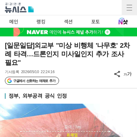
메인
랭킹
섹션
포토
[일문일답]외교부 "미상 비행체 '나무호' 2차
례 타격…드론인지 미사일인지 추가 조사
필요"
기사등록
2026/05/10 22:24:16
가
가
구글에서 선호하는 매체로 추가
정부, 외부공격 공식 인정