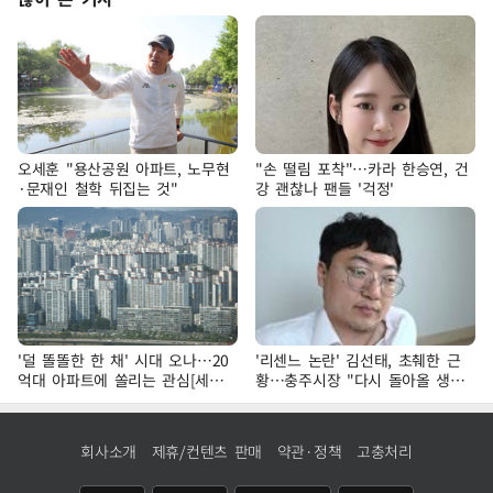
오세훈 "용산공원 아파트, 노무현
"손 떨림 포착"…카라 한승연, 건
·문재인 철학 뒤집는 것"
강 괜찮나 팬들 '걱정'
'덜 똘똘한 한 채' 시대 오나…20
'리센느 논란' 김선태, 초췌한 근
억대 아파트에 쏠리는 관심[세제
황…충주시장 "다시 돌아올 생
개편, 그 이후②]
각?"
회사소개
제휴/컨텐츠 판매
약관·정책
고충처리