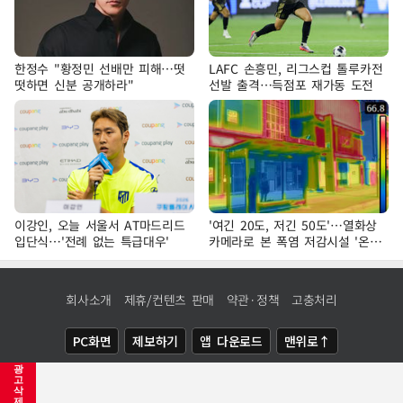
한정수 "황정민 선배만 피해…떳
LAFC 손흥민, 리그스컵 톨루카전
떳하면 신분 공개하라"
선발 출격…득점포 재가동 도전
이강인, 오늘 서울서 AT마드리드
'여긴 20도, 저긴 50도'…열화상
입단식…'전례 없는 특급대우'
카메라로 본 폭염 저감시설 '온도
차'
회사소개
제휴/컨텐츠 판매
약관·정책
고충처리
PC화면
제보하기
앱 다운로드
맨위로↑
광
COPYRIGHTⓒ
NEWSIS
ALL RIGHTS RESERVED.
고
삭
제