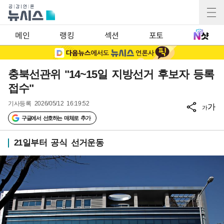
메인
랭킹
섹션
포토
충북선관위 "14~15일 지방선거 후보자 등록
접수"
기사등록
2026/05/12 16:19:52
가
가
구글에서 선호하는 매체로 추가
21일부터 공식 선거운동