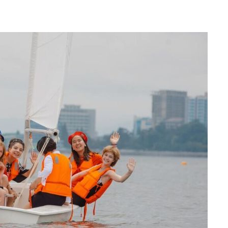
사망
 하향
별재난지역
…희망지 못
날씨]
요 선제 대
단
무'
 마쳐
부장 기소
"
협회