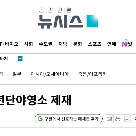
…희망지 못
날씨]
요 선제 대
단
무'
IT·바이오
사회
수도권
지방
문화
스포츠
연예
 마쳐
국
일본
아시아/오세아니아
중동/아프리카
부장 기소
"
소년단야영소 제재
협회
 교수…이
 절차 개시
구글에서 선호하는 매체로 추가
25.3%↑