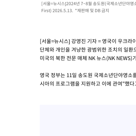
[서울=뉴시스]2024년 7~8월 송도원(국제소년단야영소)
-18144초 전 >
[속보]규제합리화위원회 부위원장에 김태유 서울대 공대
First) 2026.5.13. *재판매 및 DB 금지
병태 후임
-14502초 전 >
[속보]국힘 윤리위, '돌려차기 발언' 진종오·서범수 징계
-9827초 전 >
[속보] 7월 중국 수출 23.9%↑ 수입 27.5%↑…무역총액 
-6987초 전 >
[속보]'채상병 순직 책임' 임성근, 항소심도 징역 3년
[서울=뉴시스] 강영진 기자 = 영국이 우크라
-6853초 전 >
[속보]종합특검, '관저이전 봐주기 감사' 유병호 구속기소
단체와 개인을 겨냥한 광범위한 조치의 일환
-3453초 전 >
민주 콩고 에볼라환자 4천명 돌파, 4053명 발생 1850명 
미국의 북한 전문 매체 NK 뉴스(NK NEWS)
영국 정부는 11일 송도원 국제소년단야영소를
시아의 프로그램을 지원하고 이에 관여"했다