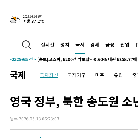
선포
-31226초 전 >
[단독]중수청 지원 검사들, 정원 초과 시 낮은 계급 임용
갈 수도
-29197초 전 >
낮 최고 37도 찜통더위…곳곳 소나기·강원 많은 비[내일
2026.08.07 (금)
서울 37.2℃
-27503초 전 >
SK하이닉스, 용인·청주 팹에 54조 투자…"AI 메모리 수
응"
-24359초 전 >
여자배구 이재영·이다영 자매, 아제르바이잔 투란VC 입
-23612초 전 >
외국인 심판 성 접대 7경기 들여다보니…한국 축구 '5승 2
실시간
정치
국제
경제
금융
산업
-23346초 전 >
[속보]코스닥, 2.86포인트(0.36%) 내린 798.81마감
-23299초 전 >
[속보]코스피, 6200선 약보합…0.60% 내린 6258.77에
-23279초 전 >
[속보]원·달러 환율, 7.7원 내린 1416.1원 마감
국제
국제최신
국제기구
미주
유럽
중
-23168초 전 >
[속보] 노원서 40.1도 관측…서울, 2018년 이후 첫 40도
-20258초 전 >
[속보]종합특검, '계엄 수용공간 확보' 신용해 前교정본
-19131초 전 >
외신들도 주목한 韓축구 파문…"국민적 공분에 수사 재개
영국 정부, 북한 송도원 
-19102초 전 >
11시간 압수수색에 성접대 파문까지…'쑥대밭' 된 축구
-18124초 전 >
[속보]규제합리화위원회 부위원장에 김태유 서울대 공대
병태 후임
등록 2026.05.13 06:23:03
-14482초 전 >
[속보]국힘 윤리위, '돌려차기 발언' 진종오·서범수 징계
-9807초 전 >
[속보] 7월 중국 수출 23.9%↑ 수입 27.5%↑…무역총액 
-6967초 전 >
[속보]'채상병 순직 책임' 임성근, 항소심도 징역 3년