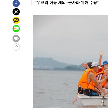
"우크라 아동 세뇌·군사화 위해 수용"
-6833초 전 >
[속보]종합특검, '관저이전 봐주기 감사' 유병호 구속기소
-3433초 전 >
민주 콩고 에볼라환자 4천명 돌파, 4053명 발생 1850명 
-31319초 전 >
"낮 기온 소폭 하락"…수도권 폭염중대경보, 폭염경보로
-31283초 전 >
[속보]이 대통령, '호우피해' 안동·의성 관할 4개 면 특
선포
-31246초 전 >
[단독]중수청 지원 검사들, 정원 초과 시 낮은 계급 임용
갈 수도
-29217초 전 >
낮 최고 37도 찜통더위…곳곳 소나기·강원 많은 비[내일
-27523초 전 >
SK하이닉스, 용인·청주 팹에 54조 투자…"AI 메모리 수
응"
-24379초 전 >
여자배구 이재영·이다영 자매, 아제르바이잔 투란VC 입
-23632초 전 >
외국인 심판 성 접대 7경기 들여다보니…한국 축구 '5승 2
-23366초 전 >
[속보]코스닥, 2.86포인트(0.36%) 내린 798.81마감
-23319초 전 >
[속보]코스피, 6200선 약보합…0.60% 내린 6258.77에
-23299초 전 >
[속보]원·달러 환율, 7.7원 내린 1416.1원 마감
-23188초 전 >
[속보] 노원서 40.1도 관측…서울, 2018년 이후 첫 40도
-20278초 전 >
[속보]종합특검, '계엄 수용공간 확보' 신용해 前교정본
-19151초 전 >
외신들도 주목한 韓축구 파문…"국민적 공분에 수사 재개
-19122초 전 >
11시간 압수수색에 성접대 파문까지…'쑥대밭' 된 축구