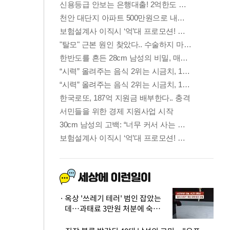
옥상 '쓰레기 테러' 범인 잡았는
데…과태료 3만원 처분에 숙박업
주 허탈