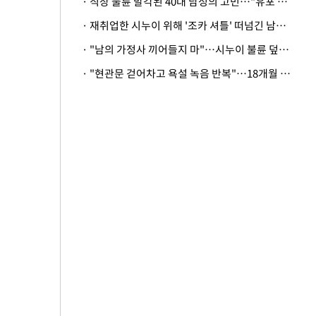
· 직장 불륜 발각된 40대 남성의 고민…"유포 동료 명예훼손·협박죄 고소 가능할까"
· 재취업한 시누이 위해 '조카 셔틀' 떠넘긴 남편…아내 "난 못한다"
· "남의 가정사 끼어들지 마"…시누이 불륜 덮으려는 남편에 억울한 아내
· "현관문 걷어차고 욕설 녹음 반복"…18개월 아기 키우는 집 뒤흔든 '앞집의 비극'