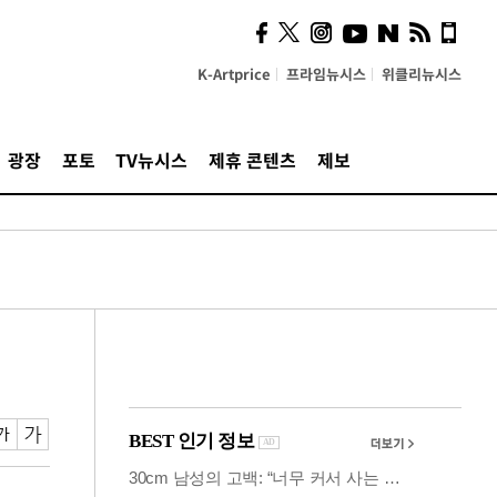
시, 스마트폰 액세서리에
NFC 더했다
K-Artprice
프라임뉴시스
위클리뉴시스
광장
포토
TV뉴시스
제휴 콘텐츠
제보