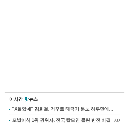
이시간
핫
뉴스
"X돌았네" 김희철, 거꾸로 태극기 분노 하루만에…