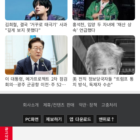
김희철, 결국 '거꾸로 태극기' 사과
홍석천, 입양 두 자녀에 '재산 상
"깊게 보지 못했다"
속' 언급했다
이 대통령, 메가프로젝트 2차 점검
美 전직 정보당국자들 "트럼프 통
회의…광주 군공항 이전·주 52시
치 방식, 독재자 수순"
간 예외 등 논의
회사소개
제휴/컨텐츠 판매
약관·정책
고충처리
PC화면
제보하기
앱 다운로드
맨위로↑
광
COPYRIGHTⓒ
NEWSIS
ALL RIGHTS RESERVED.
고
삭