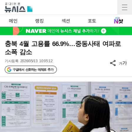
메인
랭킹
섹션
포토
충북 4월 고용률 66.9%…중동사태 여파로
소폭 감소
기사등록
2026/05/13 10:05:12
가
가
구글에서 선호하는 매체로 추가