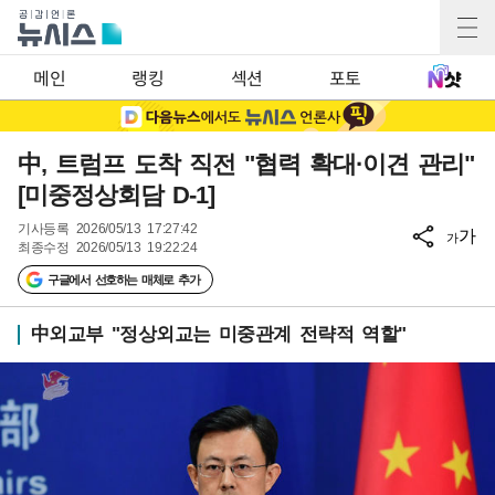
메인
랭킹
섹션
포토
中, 트럼프 도착 직전 "협력 확대·이견 관리"
[미중정상회담 D-1]
기사등록
2026/05/13 17:27:42
가
가
최종수정
2026/05/13 19:22:24
구글에서 선호하는 매체로 추가
中외교부 "정상외교는 미중관계 전략적 역할"