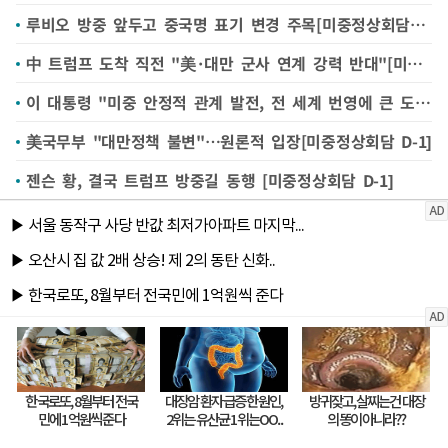
루비오 방중 앞두고 중국명 표기 변경 주목[미중정상회담 D-1]
中 트럼프 도착 직전 "美·대만 군사 연계 강력 반대"[미중정상회담 D-1]
이 대통령 "미중 안정적 관계 발전, 전 세계 번영에 큰 도움될 것"
美국무부 "대만정책 불변"…원론적 입장[미중정상회담 D-1]
젠슨 황, 결국 트럼프 방중길 동행 [미중정상회담 D-1]