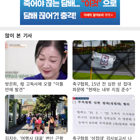
많이 본 기사
방은희, 母 고독사에 오열 "이틀
축구협회, 15년 전 심판 성 접대
만에 발견"
파문에 "현재는 내부 지침 준수"
김지수, '여행사 대표' 변신 근황
축구협회 '성접대' 감사보고서 나