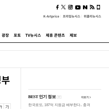
"5·8·9호선 출퇴근 혼잡,
정부 국비지원 필요"
K-Artprice
프라임뉴시스
위클리뉴시스
광장
포토
TV뉴시스
제휴 콘텐츠
제보
정부