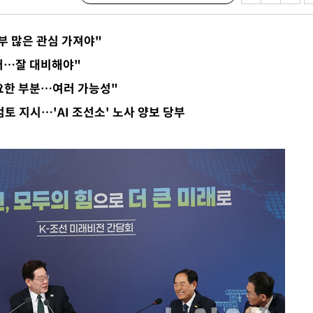
구축
마감 다우
부 많은 관심 가져야"
없어…잘 대비해야"
감
중요한 부분…여러 가능성"
토 지시…'AI 조선소' 노사 양보 당부
 포착
라하라 격파
꺾인다"
 위협"
 수용할까
해 불가피"
등 압수수
월 중 예