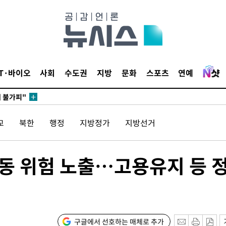
 포착
라하라 격파
꺾인다"
 위협"
IT·바이오
사회
수도권
지방
문화
스포츠
연예
 수용할까
해 불가피"
등 압수수
교
북한
행정
지방정가
지방선거
월 중 예
변동 위험 노출…고용유지 등 
구글에서 선호하는 매체로 추가