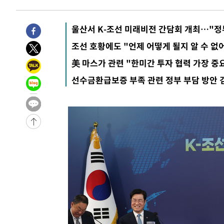
-1247초 전 >
미 워싱턴주 스포캔 시의 통제불능 3개 산불, 방화선 일부 
1시간 전 >
[속보] 호르무즈 해협 이란-오만 협상 기대속 뉴욕증시 혼조 
울산서 K-조선 미래비전 간담회 개최…"정
0.49%↑
-31072초 전 >
[속보]코스닥, 800p 회복…0.26% 오른 801.67 마감
조선 호황에도 "언제 어떻게 될지 알 수 
-31002초 전 >
[속보]코스피, 301.88포인트(4.58%) 내린 6296.38 마
美 마스가 관련 "한미간 투자 협력 가장 
-30867초 전 >
[속보]원·달러 환율, 0.7원 내린 1423.8원 마감
선수금환급보증 부족 관련 정부 부담 방안 검
-28466초 전 >
"여기 떨어졌다"…다누리, 스페이스X 로켓 달 충돌 흔적
-25511초 전 >
손흥민, 5경기 연속골 실패…LAFC는 승부차기 끝 과달
-18112초 전 >
내일까지 39도 '펄펄'…기상청 "태풍 지나며 폭염 잠시 
-17749초 전 >
트럼프, 한국계 진보 주지사 후보 맹공…"공산주의가 최대
-17727초 전 >
"美간섭에 합의 지연"…트럼프, '이란 호르무즈 통제권'
-14247초 전 >
[속보]산업장관 "李정부, 원전 반대 안해…안정 전력 위
-12944초 전 >
[속보]경찰, '홍명보 선임 논란' 대한축구협회·축구회관 
색
-12331초 전 >
[속보]산업장관 "美무역법 제301조 과잉생산 결과 발표 8
상
-12124초 전 >
[속보]코스피 매도사이드카 발동…4%대 급락
-11396초 전 >
[속보]전남광주 초대 시민추천 부시장에 백승주·윤난실
-8957초 전 >
서울 열대야 15일째 지속…비공식 '초열대야' 30도 넘어