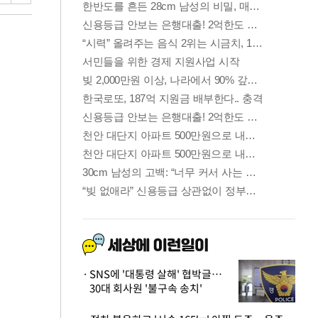
SNS에 '대통령 살해' 협박글…
30대 회사원 '불구속 송치'