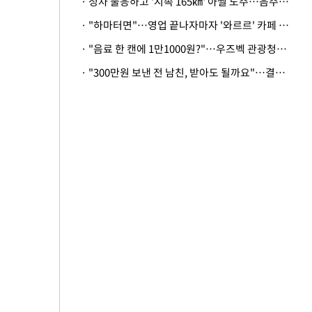
· 정차 불응하고 '시속 165㎞' 아찔 도주…음주운전자 체포
· "하마터면"…영업 끝나자마자 '와르르' 카페 테라스 덮친 대리석 외벽
· "음료 한 캔에 1만1000원?"…우즈벡 관광청까지 나섰다, 유튜버 폭로 후폭풍
· "300만원 보낸 전 남친, 받아도 될까요"…결혼 앞둔 예비신부의 뜻밖 고충