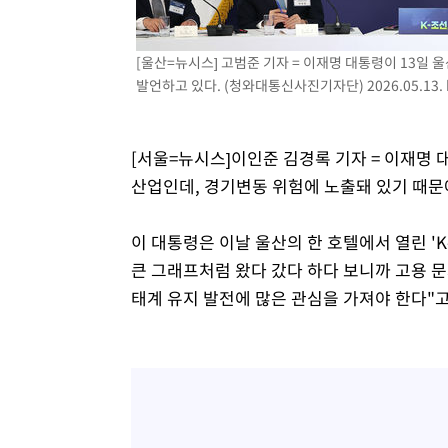
-7524초 전 >
[속보]코스닥, 2.15포인트(0.27%) 내린 797.44 출발
-7507초 전 >
[속보]코스피, 119.51포인트(1.81%) 내린 6478.75 개장
[울산=뉴시스] 고범준 기자 = 이재명 대통령이 13일 
-3954초 전 >
6월 경상수지 497.3억 달러…두 달 연속 사상 최대
발언하고 있다. (청와대통신사진기자단) 2026.05.13.
-3905초 전 >
서울 낮 39도 '폭염중대경보'…40도 관측 가능성도
-1267초 전 >
미 워싱턴주 스포캔 시의 통제불능 3개 산불, 방화선 일부 
[서울=뉴시스]이인준 김경록 기자 = 이재명 
1시간 전 >
[속보] 호르무즈 해협 이란-오만 협상 기대속 뉴욕증시 혼조 
산업인데, 경기변동 위험에 노출돼 있기 때문
0.49%↑
이 대통령은 이날 울산의 한 호텔에서 열린 '
큰 그래프처럼 왔다 갔다 하다 보니까 고용 
태계 유지 발전에 많은 관심을 가져야 한다"고