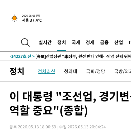
-30847초 전 >
[속보]원·달러 환율, 0.7원 내린 1423.8원 마감
-28446초 전 >
"여기 떨어졌다"…다누리, 스페이스X 로켓 달 충돌 흔적
2026.08.06 (목)
서울 37.4℃
-25491초 전 >
손흥민, 5경기 연속골 실패…LAFC는 승부차기 끝 과달
-18092초 전 >
내일까지 39도 '펄펄'…기상청 "태풍 지나며 폭염 잠시 
-17729초 전 >
트럼프, 한국계 진보 주지사 후보 맹공…"공산주의가 최대
실시간
정치
국제
경제
금융
산업
-17707초 전 >
"美간섭에 합의 지연"…트럼프, '이란 호르무즈 통제권'
-14227초 전 >
[속보]산업장관 "李정부, 원전 반대 안해…안정 전력 위
-12924초 전 >
[속보]경찰, '홍명보 선임 논란' 대한축구협회·축구회관 
정치
정치최신
청와대
국회/정당
국방/외
색
-12311초 전 >
[속보]산업장관 "美무역법 제301조 과잉생산 결과 발표 8
상
-12104초 전 >
[속보]코스피 매도사이드카 발동…4%대 급락
-11376초 전 >
[속보]전남광주 초대 시민추천 부시장에 백승주·윤난실
이 대통령 "조선업, 경기
-8937초 전 >
서울 열대야 15일째 지속…비공식 '초열대야' 30도 넘어
역할 중요"(종합)
-7504초 전 >
[속보]코스닥, 2.15포인트(0.27%) 내린 797.44 출발
-7487초 전 >
[속보]코스피, 119.51포인트(1.81%) 내린 6478.75 개장
-3934초 전 >
6월 경상수지 497.3억 달러…두 달 연속 사상 최대
등록 2026.05.13 18:00:59
수정 2026.05.13 20:04:24
-3885초 전 >
서울 낮 39도 '폭염중대경보'…40도 관측 가능성도