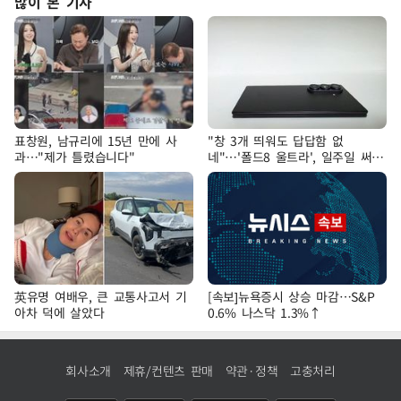
많이 본 기사
표창원, 남규리에 15년 만에 사
"창 3개 띄워도 답답함 없
과…"제가 틀렸습니다"
네"…'폴드8 울트라', 일주일 써보
니
英유명 여배우, 큰 교통사고서 기
[속보]뉴욕증시 상승 마감…S&P
아차 덕에 살았다
0.6% 나스닥 1.3%↑
회사소개
제휴/컨텐츠 판매
약관·정책
고충처리