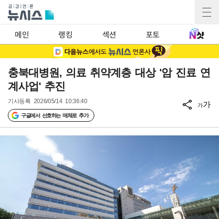
메인
랭킹
섹션
포토
충북대병원, 의료 취약계층 대상 '암 진료 연
계사업' 추진
기사등록
2026/05/14 10:36:40
가
가
구글에서 선호하는 매체로 추가