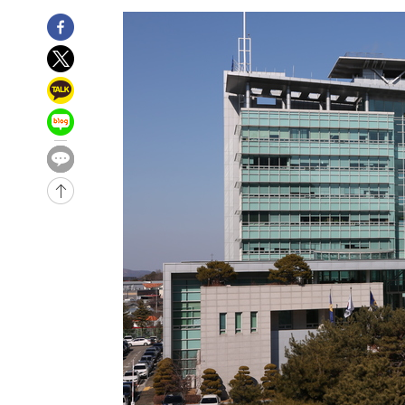
-4912초 전 >
[속보]규제합리화위원회 부위원장에 김태유 서울대 공대 
태 후임
-1270초 전 >
[속보]국힘 윤리위, '돌려차기 발언' 진종오·서범수 징계 
-32143초 전 >
미 사업체 일자리, 7월에 2.3만개 순감하고 그 전 2개월 1
하향수정 (2보)
-31591초 전 >
[속보] 미 사업체, 일자리 7월에 2.3만 개 줄어…실업률은
↓
-27454초 전 >
[속보]이 대통령 "부동산 공급 기존 사고방식 매달리지 
실천"
-26539초 전 >
이란, "오만과 '중앙 단일 루트' 합의…북쪽 인바운드·남
운드는 임시"
-18107초 전 >
"낮 기온 소폭 하락"…수도권 폭염중대경보, 폭염경보로
-18071초 전 >
[속보]이 대통령, '호우피해' 안동·의성 관할 4개 면 특
선포
-18034초 전 >
[단독]중수청 지원 검사들, 정원 초과 시 낮은 계급 임용
갈 수도
-16005초 전 >
낮 최고 37도 찜통더위…곳곳 소나기·강원 많은 비[내일
-14311초 전 >
SK하이닉스, 용인·청주 팹에 54조 투자…"AI 메모리 수
응"
-11167초 전 >
여자배구 이재영·이다영 자매, 아제르바이잔 투란VC 입
-10420초 전 >
외국인 심판 성 접대 7경기 들여다보니…한국 축구 '5승 2
-10154초 전 >
[속보]코스닥, 2.86포인트(0.36%) 내린 798.81마감
-10107초 전 >
[속보]코스피, 6200선 약보합…0.60% 내린 6258.77에
-10087초 전 >
[속보]원·달러 환율, 7.7원 내린 1416.1원 마감