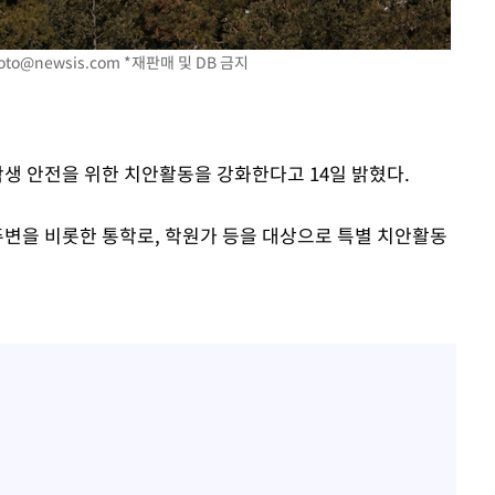
장 기소
oto@newsis.com
*재판매 및 DB 금지
회
교수…이병
학생 안전을 위한 치안활동을 강화한다고 14일 밝혔다.
절차 개시
주변을 비롯한 통학로, 학원가 등을 대상으로 특별 치안활동