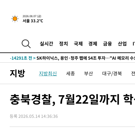
↓
-27434초 전 >
[속보]이 대통령 "부동산 공급 기존 사고방식 매달리지 
실천"
-26519초 전 >
이란, "오만과 '중앙 단일 루트' 합의…북쪽 인바운드·남
2026.08.07 (금)
서울 33.2℃
운드는 임시"
-18087초 전 >
"낮 기온 소폭 하락"…수도권 폭염중대경보, 폭염경보로
-18051초 전 >
[속보]이 대통령, '호우피해' 안동·의성 관할 4개 면 특
선포
-18014초 전 >
[단독]중수청 지원 검사들, 정원 초과 시 낮은 계급 임용
실시간
정치
국제
경제
금융
산업
갈 수도
-15985초 전 >
낮 최고 37도 찜통더위…곳곳 소나기·강원 많은 비[내일
-14291초 전 >
SK하이닉스, 용인·청주 팹에 54조 투자…"AI 메모리 수
응"
-11147초 전 >
여자배구 이재영·이다영 자매, 아제르바이잔 투란VC 입
지방
지방최신
세종
부산
대구/경북
-10400초 전 >
외국인 심판 성 접대 7경기 들여다보니…한국 축구 '5승 2
-10134초 전 >
[속보]코스닥, 2.86포인트(0.36%) 내린 798.81마감
-10087초 전 >
[속보]코스피, 6200선 약보합…0.60% 내린 6258.77에
충북경찰, 7월22일까지 
-10067초 전 >
[속보]원·달러 환율, 7.7원 내린 1416.1원 마감
-9956초 전 >
[속보] 노원서 40.1도 관측…서울, 2018년 이후 첫 40도
등록 2026.05.14 14:36:36
-7046초 전 >
[속보]종합특검, '계엄 수용공간 확보' 신용해 前교정본부
-5919초 전 >
외신들도 주목한 韓축구 파문…"국민적 공분에 수사 재개"
-5890초 전 >
11시간 압수수색에 성접대 파문까지…'쑥대밭' 된 축구협