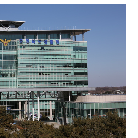
교수…이병
절차 개시
0.3만개
 4.1%로
말고 과감히
쪽 아웃바
 하향
별재난지역
…희망지 못
날씨]
요 선제 대
단
무'
 마쳐