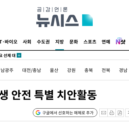
말고 과감히
쪽 아웃바
 하향
별재난지역
…희망지 못
IT·바이오
사회
수도권
지방
문화
스포츠
연예
날씨]
요 선제 대
단
전남광주
대전/충남
울산
강원
충북
전북
경남
무'
 마쳐
학생 안전 특별 치안활동
장 기소
구글에서 선호하는 매체로 추가
회