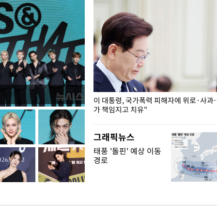
개구리밥
이 대통령, 국가폭력 피해자에 위로·사과
가 책임지고 치유"
그래픽뉴스
태풍 '돌핀' 예상 이동
경로