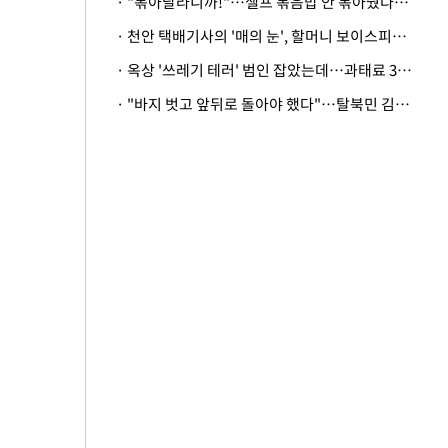
· "볶아달라니까!"…셀프 볶음밥 안 볶아줬다고 사장 폭행한 손님
· 천안 택배기사의 '매의 눈', 할머니 보이스피싱 피해 막아
· 옥상 '쓰레기 테러' 범인 잡았는데…과태료 3만원 처분에 숙박업주 허탈
· "바지 벗고 앞뒤로 돌아야 했다"…탈북민 김서아, 기쁨조 검사 수치심 회상