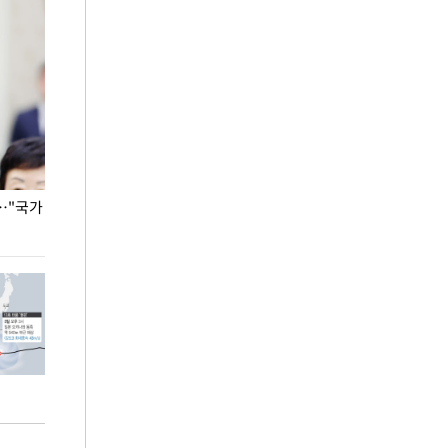
…"국가
홈플러스, 67개 점포 가오픈… 13일 정식 개장
오세훈 서울시장,
환경 점검