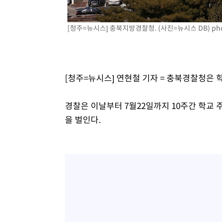
-9976초 전 >
[속보] 노원서 40.1도 관측…서울, 2018년 이후 첫 40도
-7066초 전 >
[속보]종합특검, '계엄 수용공간 확보' 신용해 前교정본부
[청주=뉴시스] 충북지방경찰청. (사진=뉴시스 DB)
ph
-5939초 전 >
외신들도 주목한 韓축구 파문…"국민적 공분에 수사 재개"
-5910초 전 >
11시간 압수수색에 성접대 파문까지…'쑥대밭' 된 축구협
-4932초 전 >
[속보]규제합리화위원회 부위원장에 김태유 서울대 공대 
[청주=뉴시스] 연현철 기자 = 충북경찰청은 
태 후임
-1290초 전 >
[속보]국힘 윤리위, '돌려차기 발언' 진종오·서범수 징계 
경찰은 이날부터 7월22일까지 10주간 학교 
을 벌인다.