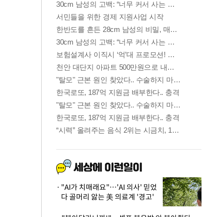
"AI가 치매래요"…'AI 의사' 믿었
다 골머리 앓는 美 의료계 '경고'