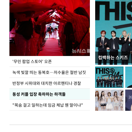
컴백하는 스키즈
지석천 뒤덮은 
'무민 팝업 스토어' 오픈
녹색 빛깔 띄는 동복호…저수율은 절반 남짓
반정부 시위대와 대치한 아르헨티나 경찰
동성 커플 입장 축하하는 하객들
"목숨 걸고 일하는데 임금 체납 웬 말이냐"