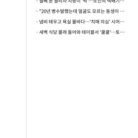
· 엘베 문 열리자 지팡이 '퍽'…노인의 택배기사 폭행 이유
· "20년 병수발했는데 얼굴도 모르는 동생이 유산 절반을"…배다른 형제 상속권 있을까
· 냄비 태우고 욕실 물바다…'치매 의심' 시어머니 검사 권유했다가 '날벼락'
· 새벽 식당 몰래 들어와 테이블서 '쿨쿨'…토사물 남기고 사라진 남성