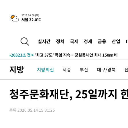
2026.08.08 (토)
서울 32.0℃
-13449초 전 >
[속보]뉴욕증시 상승 마감…S&P 0.6% 나스닥 1.3%↑
실시간
정치
국제
경제
금융
산업
-31702초 전 >
[속보]'압수수색·성접대 논란' 축구협회 "실망과 걱정 
송"
-20323초 전 >
'최고 37도' 폭염 지속…강원동해안 최대 150㎜ 비
-13449초 전 >
[속보]뉴욕증시 상승 마감…S&P 0.6% 나스닥 1.3%↑
지방
지방최신
세종
부산
대구/경북
-31702초 전 >
[속보]'압수수색·성접대 논란' 축구협회 "실망과 걱정 
송"
-20323초 전 >
'최고 37도' 폭염 지속…강원동해안 최대 150㎜ 비
-13449초 전 >
[속보]뉴욕증시 상승 마감…S&P 0.6% 나스닥 1.3%↑
청주문화재단, 25일까지 
등록 2026.05.14 15:31:25