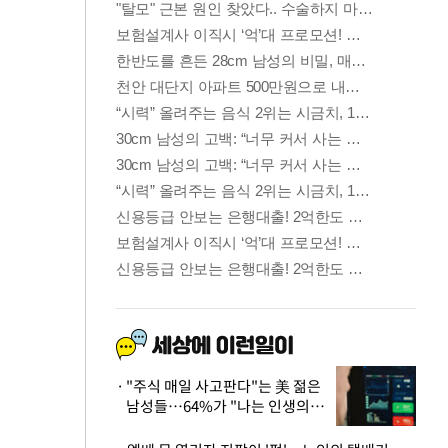
"주식 매일 사고판다"는 美 젊은
남성들…64%가 "나는 인생의
패배자“