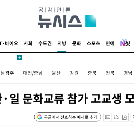
IT·바이오
사회
수도권
지방
문화
스포츠
연예
안겨드려 죄
전남광주
대전/충남
울산
강원
충북
전북
경남
안겨드려 죄
한·일 문화교류 참가 고교생 
구글에서 선호하는 매체로 추가