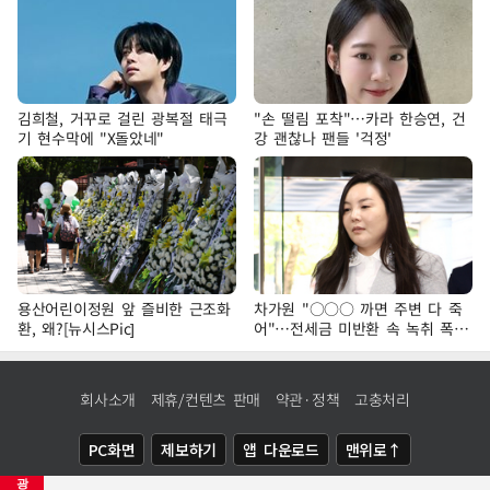
김희철, 거꾸로 걸린 광복절 태극
"손 떨림 포착"…카라 한승연, 건
기 현수막에 "X돌았네"
강 괜찮나 팬들 '걱정'
용산어린이정원 앞 즐비한 근조화
차가원 "○○○ 까면 주변 다 죽
환, 왜?[뉴시스Pic]
어"…전세금 미반환 속 녹취 폭로
파장
회사소개
제휴/컨텐츠 판매
약관·정책
고충처리
PC화면
제보하기
앱 다운로드
맨위로↑
광