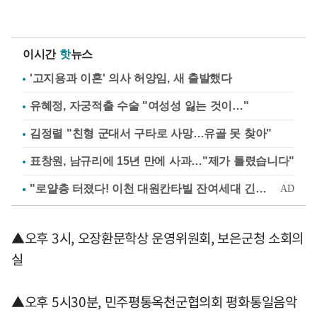
이시간
핫
뉴스
'고지용과 이혼' 의사 허양임, 새 출발했다
유혜정, 자궁적출 수술 "여성성 잃는 것이…"
김정렬 "친형 군대서 구타로 사망…유골 못 찾아"
표창원, 남규리에 15년 만에 사과…"제가 틀렸습니다"
▲오후 3시, 오장환문학상 운영위원회, 보은군청 소회의
실
▲오후 5시30분, 민주평통옥천군협의회 평화통일음악