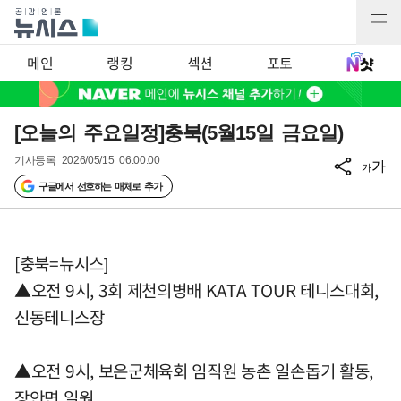
메인
랭킹
섹션
포토
[오늘의 주요일정]충북(5월15일 금요일)
기사등록
2026/05/15 06:00:00
가
가
구글에서 선호하는 매체로 추가
[충북=뉴시스]
▲오전 9시, 3회 제천의병배 KATA TOUR 테니스대회,
신동테니스장
▲오전 9시, 보은군체육회 임직원 농촌 일손돕기 활동,
장안면 일원