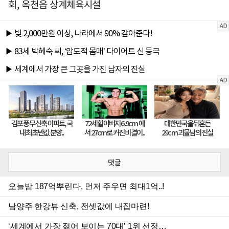
회, 옥천읍 상계체육시설
댓글