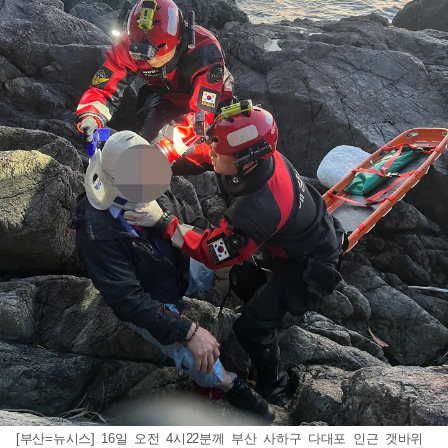
[부산=뉴시스] 16일 오전 4시22분께 부산 사하구 다대포 인근 갯바위