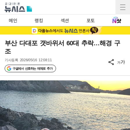
메인
랭킹
섹션
포토
부산 다대포 갯바위서 60대 추락…해경 구
조
기사등록
2026/05/16 12:08:11
가
가
구글에서 선호하는 매체로 추가