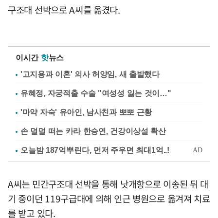
구조대 선박으로 A씨를 옮겼다.
이시간
핫
뉴스
'고지용과 이혼' 의사 허양임, 새 출발했다
유혜정, 자궁적출 수술 "여성성 잃는 것이…"
'마약 자숙' 유아인, 남사친과 뽀뽀 근황
손 덜덜 떠는 카라 한승연, 건강이상설 확산
A씨는 민간구조대 선박을 통해 낫개항으로 이송된 뒤 대
기 중이던 119구급대에 의해 인근 병원으로 옮겨져 치료
를 받고 있다.