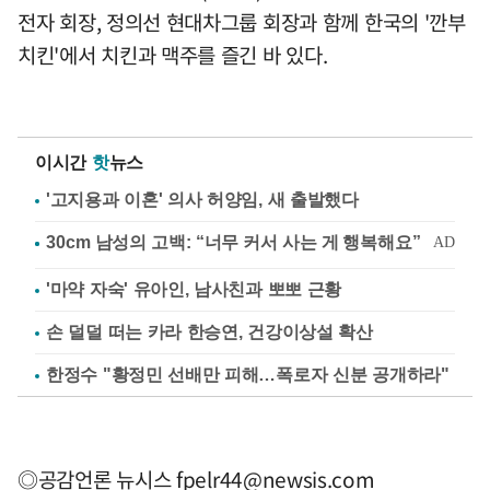
전자 회장, 정의선 현대차그룹 회장과 함께 한국의 '깐부
치킨'에서 치킨과 맥주를 즐긴 바 있다.
이시간
핫
뉴스
'고지용과 이혼' 의사 허양임, 새 출발했다
'마약 자숙' 유아인, 남사친과 뽀뽀 근황
손 덜덜 떠는 카라 한승연, 건강이상설 확산
한정수 "황정민 선배만 피해…폭로자 신분 공개하라"
◎공감언론 뉴시스
fpelr44@newsis.com