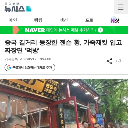
메인
랭킹
섹션
포토
중국 길거리 등장한 젠슨 황, 가죽재킷 입고
짜장면 '먹방'
기사등록
2026/05/17 19:44:00
가
가
구글에서 선호하는 매체로 추가