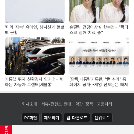
'마약 자숙' 유아인, 남사친과 볼뽀
손떨림 건강이상설 한승연…"목디
뽀 근황
스크 심해 치료 중"
기름값 뛰자 친환경차 인기↑…변
[단독]대통령기록관, '尹 추가' 홈
하는 자동차 트렌드[세쓸통]
페이지 공개…계엄 선포문은 빠져
회사소개
제휴/컨텐츠 판매
약관·정책
고충처리
PC화면
제보하기
앱 다운로드
맨위로↑
광
COPYRIGHTⓒ
NEWSIS
ALL RIGHTS RESERVED.
고