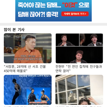
많이 본 기사
"서장훈, 28억에 산 서초 건물
전현무 "전 연인 집착에 친구들과
450억에 매물로"
연락 끊어"