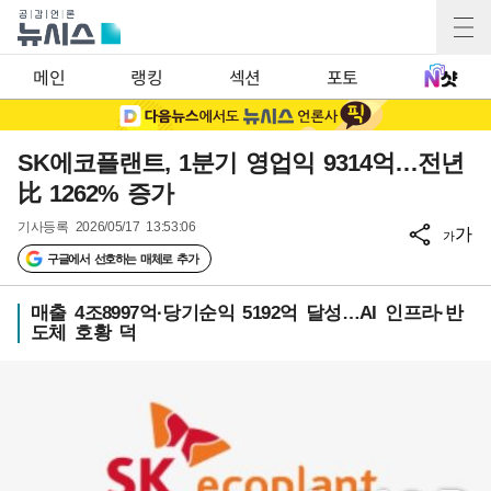
메인
랭킹
섹션
포토
SK에코플랜트, 1분기 영업익 9314억…전년
比 1262% 증가
기사등록
2026/05/17 13:53:06
가
가
구글에서 선호하는 매체로 추가
매출 4조8997억·당기순익 5192억 달성…AI 인프라·반
도체 호황 덕