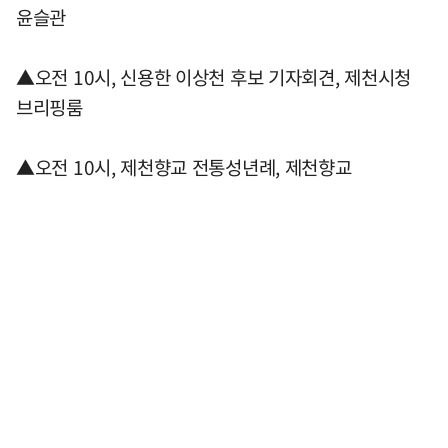
윤슬관
▲오전 10시, 신용한 이상천 후보 기자회견, 제천시청
브리핑룸
▲오전 10시, 제천향교 전통성년례, 제천향교