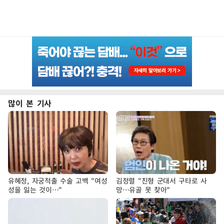
많이 본 기사
유혜정, 자궁적출 수술 고백 "여성
김정렬 "친형 군대서 구타로 사
성을 잃는 것이…"
망…유골 못 찾아"