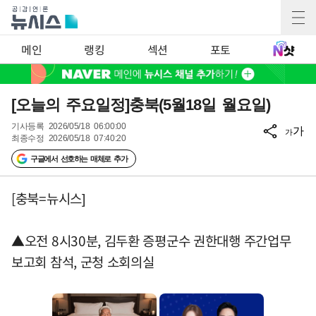
메인
랭킹
섹션
포토
[오늘의 주요일정]충북(5월18일 월요일)
기사등록
2026/05/18 06:00:00
가
가
최종수정
2026/05/18 07:40:20
구글에서 선호하는 매체로 추가
[충북=뉴시스]
▲오전 8시30분, 김두환 증평군수 권한대행 주간업무
보고회 참석, 군청 소회의실