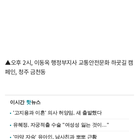
▲오후 2시, 이동옥 행정부지사 교통안전문화 하굣길 캠
페인, 청주 금천동
이시간
핫
뉴스
'고지용과 이혼' 의사 허양임, 새 출발했다
유혜정, 자궁적출 수술 "여성성 잃는 것이…"
'마약 자숙' 유아인, 남사친과 뽀뽀 근황