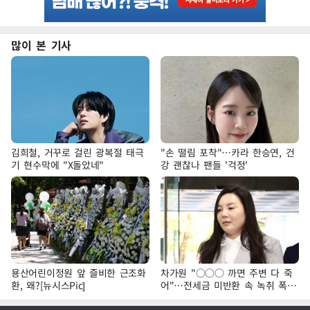
많이 본 기사
김희철, 거꾸로 걸린 광복절 태극
"손 떨림 포착"…카라 한승연, 건
기 현수막에 "X돌았네"
강 괜찮나 팬들 '걱정'
용산어린이정원 앞 즐비한 근조화
차가원 "○○○ 까면 주변 다 죽
환, 왜?[뉴시스Pic]
어"…전세금 미반환 속 녹취 폭로
파장