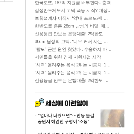
"얼마나 더웠으면"…안동 물길
공원서 헤엄친 구렁이 '소동'