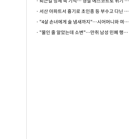
· 퇴근길 정체 속 기적… 경찰 에스코트로 위기 넘긴 생후 2일 신생아
· 서산 아파트서 흉기로 초인종 등 부수고 다닌 50대 정신병원행
· "4살 손녀에게 술 냄새까지"…시어머니와 여행 가도 될까
· "물인 줄 알았는데 소변"…만취 남성 민폐 행동 논란