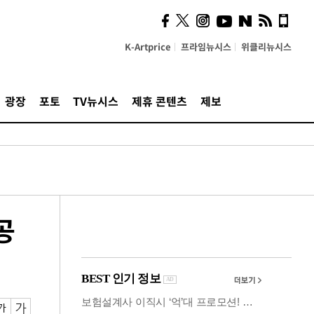
사이 해답 찾았죠"…알을
깨고 나온 '초자아'
K-Artprice
프라임뉴시스
위클리뉴시스
광장
포토
TV뉴시스
제휴 콘텐츠
제보
공