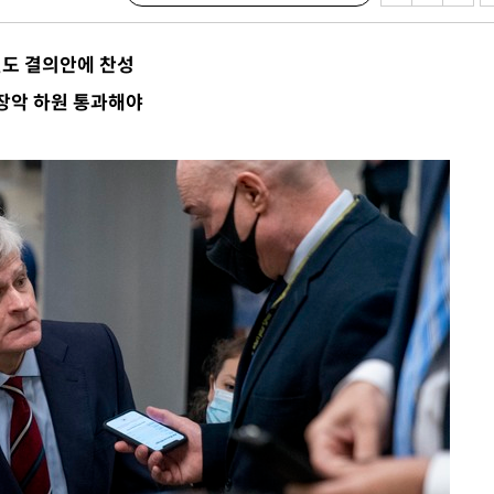
 " 밝혀
폭발로 부
원도 결의안에 찬성
황 논의
장악 하원 통과해야
정보, 언론
어”