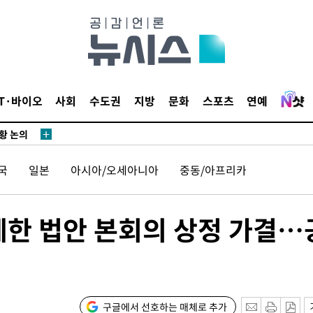
개
급대우'
시설 '온도
 사건
 " 밝혀
IT·바이오
사회
수도권
지방
문화
스포츠
연예
폭발로 부
황 논의
정보, 언론
국
일본
아시아/오세아니아
중동/아프리카
있어”
동'
제한 법안 본회의 상정 가결…
리(종합)
개
급대우'
시설 '온도
구글에서 선호하는 매체로 추가
 사건