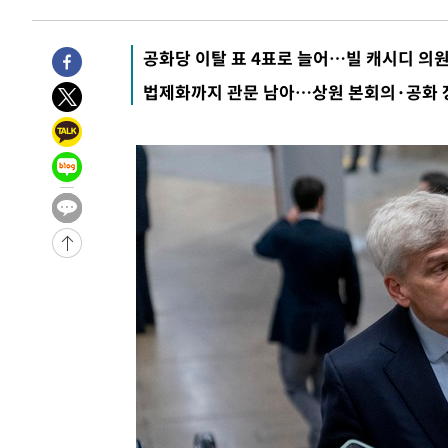
-7072초 전 >
튀르키예 외무장관, "메카 3국 방위협정은 이란이 목표 아냐
-4280초 전 >
이군이 불법 군시설 건설한 레바논 남부에서 레바논군 3명 
공화당 이탈 표 4표로 늘어…빌 캐시디 의
상
-1398초 전 >
[속보]美중부 사령관, 이스라엘 긴급방문 다중화된 전선 상
법제화까지 관문 남아…상원 본회의·공화 
8분 전 >
美 국방부, 켄달 전 공군장관 보안허가 취소…“에어포스원 기밀
누출”
9분 전 >
‘축구의 신’ 아르헨티나 축구 선수 메시의 부친 지병 별세
9분 전 >
“美 이란전 무기 소진…북한과 분쟁시 주한 미군 취약해질 수 있