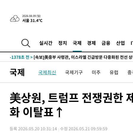
-28353초 전 >
'2경기 연속 침묵' 손흥민, 톨루카전 68분만 뛰고 슈팅 0
-27105초 전 >
이강인, 오늘 서울서 AT마드리드 입단식…'전례 없는 특
2026.08.09 (일)
서울 31.4℃
-13987초 전 >
'여긴 20도, 저긴 50도'…열화상 카메라로 본 폭염 저감
차'
-13458초 전 >
콜롬비아 신임 우파 대통령 취임 하루만에 차량폭탄 폭발
-7052초 전 >
튀르키예 외무장관, "메카 3국 방위협정은 이란이 목표 아냐
실시간
정치
국제
경제
금융
산업
-4260초 전 >
이군이 불법 군시설 건설한 레바논 남부에서 레바논군 3명 
상
-1378초 전 >
[속보]美중부 사령관, 이스라엘 긴급방문 다중화된 전선 상
9분 전 >
美 국방부, 켄달 전 공군장관 보안허가 취소…“에어포스원 기밀
국제
국제최신
국제기구
미주
유럽
중
누출”
9분 전 >
‘축구의 신’ 아르헨티나 축구 선수 메시의 부친 지병 별세
10분 전 >
“美 이란전 무기 소진…북한과 분쟁시 주한 미군 취약해질 수 
-29174초 전 >
"얼마나 더웠으면"…안동 물길공원서 헤엄친 구렁이 '소
美상원, 트럼프 전쟁권한 
-29101초 전 >
손흥민, 68분 뛰고 2경기 침묵…LAFC, 톨루카에 1-0 승
화 이탈표↑
-28373초 전 >
'2경기 연속 침묵' 손흥민, 톨루카전 68분만 뛰고 슈팅 0
-27125초 전 >
이강인, 오늘 서울서 AT마드리드 입단식…'전례 없는 특
-14007초 전 >
'여긴 20도, 저긴 50도'…열화상 카메라로 본 폭염 저감
등록 2026.05.20 10:31:14
수정 2026.05.21 09:59:59
차'
-13478초 전 >
콜롬비아 신임 우파 대통령 취임 하루만에 차량폭탄 폭발