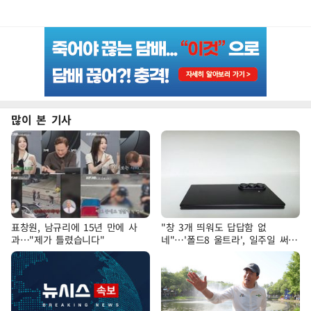
많이 본 기사
표창원, 남규리에 15년 만에 사
"창 3개 띄워도 답답함 없
과…"제가 틀렸습니다"
네"…'폴드8 울트라', 일주일 써보
니