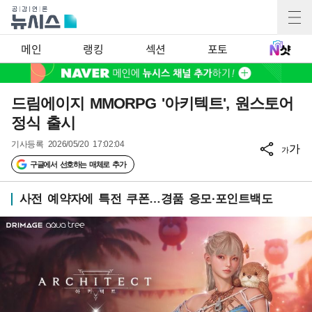
메인
랭킹
섹션
포토
드림에이지 MMORPG '아키텍트', 원스토어
정식 출시
기사등록
2026/05/20 17:02:04
가
가
구글에서 선호하는 매체로 추가
사전 예약자에 특전 쿠폰…경품 응모·포인트백도