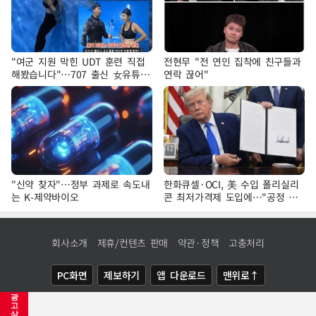
"여군 지원 막힌 UDT 훈련 직접
전현무 "전 연인 집착에 친구들과
해봤습니다"…707 출신 女유튜버
연락 끊어"
'완벽 소화'
"신약 찾자"…정부 과제로 속도내
한화큐셀·OCI, 美 수입 폴리실리
는 K-제약바이오
콘 최저가격제 도입에…"공정 경
쟁·수익성 개선 환영"
회사소개
제휴/컨텐츠 판매
약관·정책
고충처리
PC화면
제보하기
앱 다운로드
맨위로↑
광
COPYRIGHTⓒ
NEWSIS
ALL RIGHTS RESERVED.
고
삭