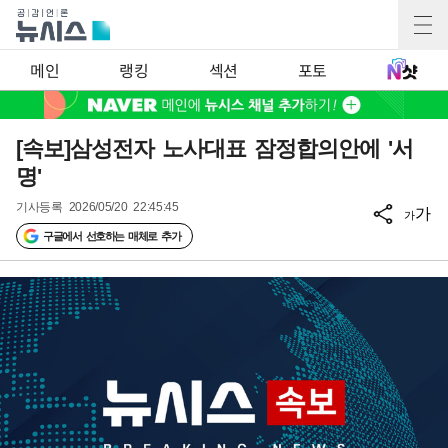
메인
랭킹
섹션
포토
[속보]삼성전자 노사대표 잠정합의안에 '서
명'
기사등록
2026/05/20 22:45:45
가
가
구글에서 선호하는 매체로 추가