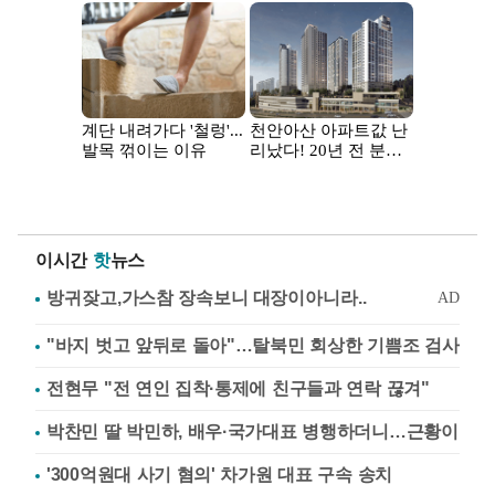
이시간
핫
뉴스
"바지 벗고 앞뒤로 돌아"…탈북민 회상한 기쁨조 검사
전현무 "전 연인 집착·통제에 친구들과 연락 끊겨"
박찬민 딸 박민하, 배우·국가대표 병행하더니…근황이
'300억원대 사기 혐의' 차가원 대표 구속 송치