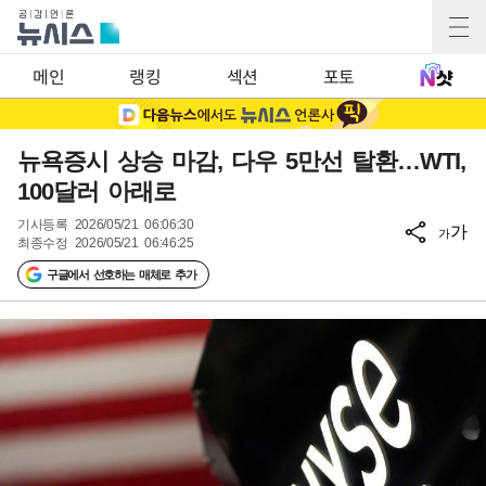
메인
랭킹
섹션
포토
뉴욕증시 상승 마감, 다우 5만선 탈환…WTI,
100달러 아래로
기사등록
2026/05/21 06:06:30
가
가
최종수정
2026/05/21 06:46:25
구글에서 선호하는 매체로 추가