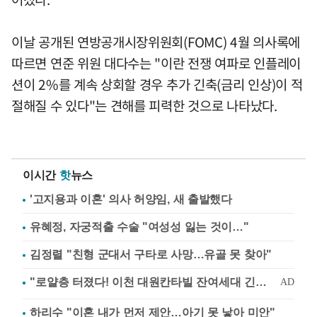
이날 공개된 연방공개시장위원회(FOMC) 4월 의사록에
따르면 연준 위원 대다수는 "이란 전쟁 여파로 인플레이
션이 2%를 계속 상회할 경우 추가 긴축(금리 인상)이 적
절해질 수 있다"는 견해를 피력한 것으로 나타났다.
이시간
핫
뉴스
'고지용과 이혼' 의사 허양임, 새 출발했다
유혜정, 자궁적출 수술 "여성성 잃는 것이…"
김정렬 "친형 군대서 구타로 사망…유골 못 찾아"
하리수 "이혼 내가 먼저 제안…아기 못 낳아 미안"