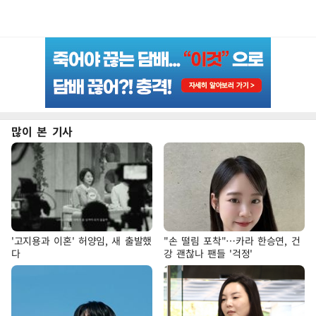
많이 본 기사
'고지용과 이혼' 허양임, 새 출발했
"손 떨림 포착"…카라 한승연, 건
다
강 괜찮나 팬들 '걱정'