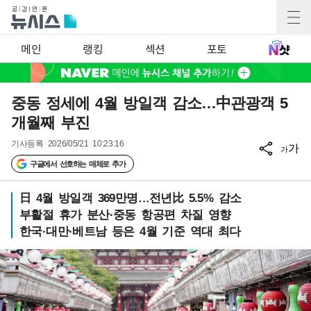
메인
랭킹
섹션
포토
중동 정세에 4월 방일객 감소…中관광객 5
개월째 부진
기사등록
2026/05/21 10:23:16
가
가
구글에서 선호하는 매체로 추가
日 4월 방일객 369만명…전년比 5.5% 감소
부활절 휴가 분산·중동 항공편 차질 영향
한국·대만·베트남 등은 4월 기준 역대 최다