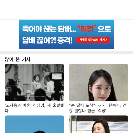
많이 본 기사
'고지용과 이혼' 허양임, 새 출발했
"손 떨림 포착"…카라 한승연, 건
다
강 괜찮나 팬들 '걱정'