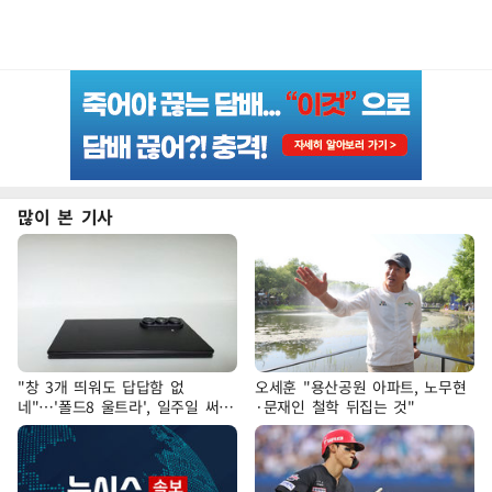
많이 본 기사
"창 3개 띄워도 답답함 없
오세훈 "용산공원 아파트, 노무현
네"…'폴드8 울트라', 일주일 써보
·문재인 철학 뒤집는 것"
니