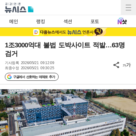
메인
랭킹
섹션
포토
1조3000억대 불법 도박사이트 적발…63명
검거
기사등록
2026/05/21 09:12:09
가
가
최종수정
2026/05/21 09:30:25
구글에서 선호하는 매체로 추가