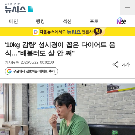
메인
랭킹
섹션
포토
'10kg 감량' 성시경이 꼽은 다이어트 음
식…"배불러도 살 안 쪄"
기사등록
2026/05/22 00:02:00
가
가
구글에서 선호하는 매체로 추가