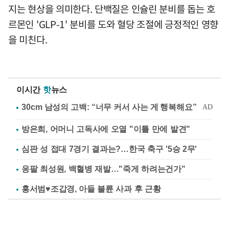
지는 현상을 의미한다. 단백질은 인슐린 분비를 돕는 호
르몬인 'GLP-1' 분비를 도와 혈당 조절에 긍정적인 영향
을 미친다.
이시간
핫
뉴스
방은희, 어머니 고독사에 오열 "이틀 만에 발견"
심판 성 접대 7경기 결과는?…한국 축구 '5승 2무'
응팔 최성원, 백혈병 재발…"죽게 하려는건가"
홍서범♥조갑경, 아들 불륜 사과 후 근황