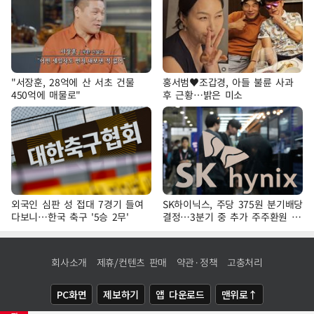
"서장훈, 28억에 산 서초 건물
홍서범♥조갑경, 아들 불륜 사과
450억에 매물로"
후 근황…밝은 미소
외국인 심판 성 접대 7경기 들여
SK하이닉스, 주당 375원 분기배당
다보니…한국 축구 '5승 2무'
결정…3분기 중 추가 주주환원 발
표
회사소개
제휴/컨텐츠 판매
약관·정책
고충처리
PC화면
제보하기
앱 다운로드
맨위로↑