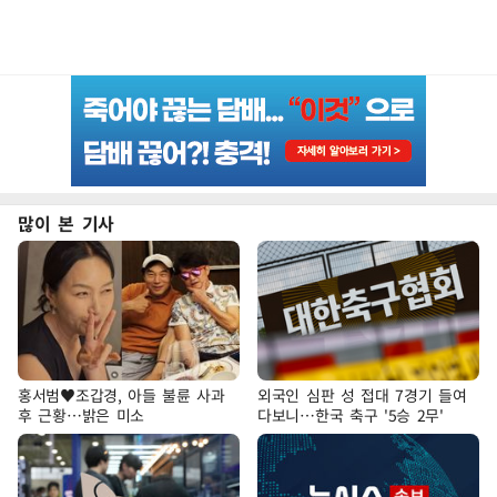
많이 본 기사
홍서범♥조갑경, 아들 불륜 사과
외국인 심판 성 접대 7경기 들여
후 근황…밝은 미소
다보니…한국 축구 '5승 2무'