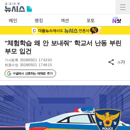
메인
랭킹
섹션
포토
"체험학습 왜 안 보내줘" 학교서 난동 부린
부모 입건
기사등록
2026/05/21 17:42:03
가
가
최종수정
2026/05/21 17:46:15
구글에서 선호하는 매체로 추가