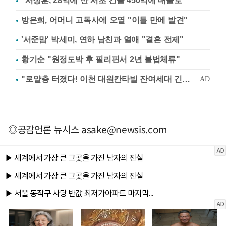
"서장훈, 28억에 산 서초 건물 450억에 매물로"
방은희, 어머니 고독사에 오열 "이틀 만에 발견"
'서준맘' 박세미, 연하 남친과 열애 "결혼 전제"
황기순 "원정도박 후 필리핀서 2년 불법체류"
◎공감언론 뉴시스
asake@newsis.com