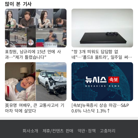
많이 본 기사
표창원, 남규리에 15년 만에 사
"창 3개 띄워도 답답함 없
과…"제가 틀렸습니다"
네"…'폴드8 울트라', 일주일 써보
니
英유명 여배우, 큰 교통사고서 기
[속보]뉴욕증시 상승 마감…S&P
아차 덕에 살았다
0.6% 나스닥 1.3%↑
회사소개
제휴/컨텐츠 판매
약관·정책
고충처리