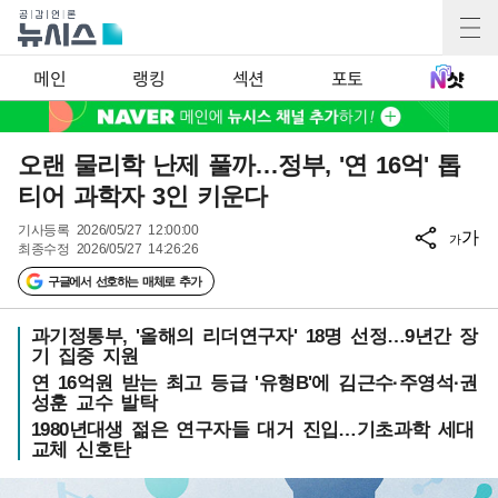
메인
랭킹
섹션
포토
오랜 물리학 난제 풀까…정부, '연 16억' 톱
티어 과학자 3인 키운다
기사등록
2026/05/27 12:00:00
가
가
최종수정
2026/05/27 14:26:26
구글에서 선호하는 매체로 추가
과기정통부, '올해의 리더연구자' 18명 선정…9년간 장
기 집중 지원
연 16억원 받는 최고 등급 '유형B'에 김근수·주영석·권
성훈 교수 발탁
1980년대생 젊은 연구자들 대거 진입…기초과학 세대
교체 신호탄