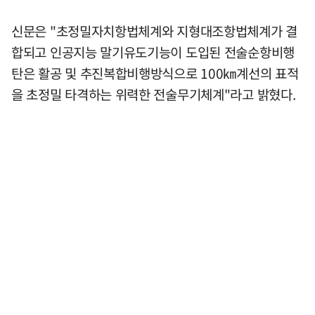
신문은 "초정밀자치항법체계와 지형대조항법체계가 결
합되고 인공지능 말기유도기능이 도입된 전술순항비행
탄은 활공 및 추진복합비행방식으로 100㎞계선의 표적
을 초정밀 타격하는 위력한 전술무기체계"라고 밝혔다.