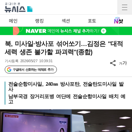
메인
랭킹
섹션
포토
북, 미사일·방사포 섞어쏘기…김정은 "대적
세력 생존 불가할 파괴력"(종합)
기사등록
2026/05/27 10:39:31
가
가
구글에서 선호하는 매체로 추가
전술순항미사일, 240㎜ 방사포탄, 전술탄도미사일 발
사
남부국경 장거리포병 여단에 전술순항미사일 배치 예
고