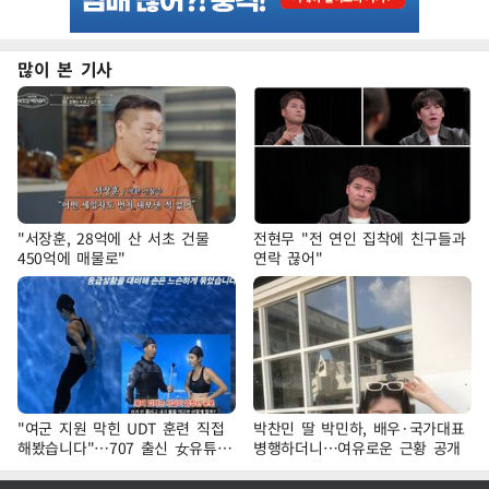
많이 본 기사
"서장훈, 28억에 산 서초 건물
전현무 "전 연인 집착에 친구들과
450억에 매물로"
연락 끊어"
"여군 지원 막힌 UDT 훈련 직접
박찬민 딸 박민하, 배우·국가대표
해봤습니다"…707 출신 女유튜버
병행하더니…여유로운 근황 공개
'완벽 소화'