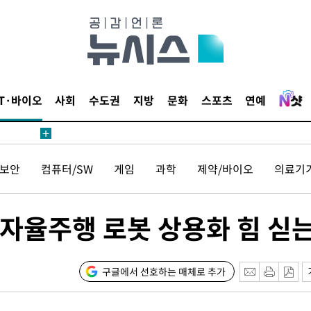
서미화·한
1위… 정청
2.08%·
IT·바이오
사회
수도권
지방
문화
스포츠
연예
 뛸 것"
리
날씨]
보안
컴퓨터/SW
게임
과학
제약/바이오
의료기
해 아틀레
자율주행 로봇 상용화 힘 싣
구글에서 선호하는 매체로 추가