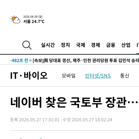
13시간 전 >
[속보]뉴욕증시 상승 마감…S&P 0.6% 나스닥 1.3%↑
-10731초 전 >
이란 "호르무즈 재개방 합의 근접…美 배상 선행돼야"
2026.08.09 (일)
서울 24.7℃
-1778초 전 >
[속보]與최고위원 제주·인천 순회경선…박선원·최민희·
민수·김용 순
-1731초 전 >
[속보]김민석, 與 전대 당원투표 누적 득표율 45.42%로 
래 44.56%
-1013초 전 >
[속보]與 대표 경선 제주·인천 당원투표…金 47.75%·鄭 4
실시간
정치
국제
경제
금융
산업
宋 10.17%
-547초 전 >
이강인 "아틀레티코 이적 기뻐…등번호 7번 의미보단 팀 위해
-482초 전 >
[속보]與 당대표 경선, 제주·인천 권리당원 투표 김민석 승
1시간 전 >
낮 최고 35도 '무더위'…동해안 시간당 30㎜ '강한 비'[내일
IT·바이오
모바일
인터넷/SNS
통신
1시간 전 >
[속보]이강인 "감독님이 원하는 마음 느꼈고, 많은 트로피 원
티코 이적"
1시간 전 >
수도권 40도 육박 '펄펄'…동해안 일부 지역엔 호의주의보
2시간 전 >
온열질환 사망자 3명 늘어…누적 환자 3000명 돌파
네이버 찾은 국토부 장관…
3시간 전 >
강릉에 시간당 81.4㎜ 물폭탄…도로 잠기고 담벼락 붕괴
4시간 전 >
백운산서 80년근 천종산삼 9뿌리 발견…감정가 1.3억원
등록 2026.05.27 17:31:01
수정 2026.05.27 18:02:24
5시간 전 >
선재도서 해루질 나섰다 실종 60대, 닷새 만에 숨진 채 발견
6시간 전 >
남자 농구, 나고야 아시안게임서 '홈팀' 일본과 한일전
6시간 전 >
여수 오동도 해상서 모터보트 전복…1명 사망·1명 실종