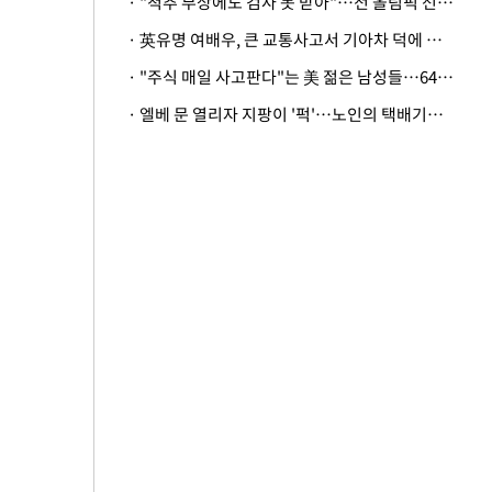
· "척추 부상에도 검사 못 받아"…전 올림픽 선수, 美봅슬레이협회 상대 소송
· 英유명 여배우, 큰 교통사고서 기아차 덕에 살았다
· "주식 매일 사고판다"는 美 젊은 남성들…64%가 "나는 인생의 패배자“
· 엘베 문 열리자 지팡이 '퍽'…노인의 택배기사 폭행 이유