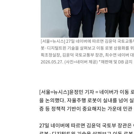
4시간 전 >
백운산서 80년근 천종산삼 9뿌리 발견…감정가 1.3억원
5시간 전 >
선재도서 해루질 나섰다 실종 60대, 닷새 만에 숨진 채 발견
6시간 전 >
남자 농구, 나고야 아시안게임서 '홈팀' 일본과 한일전
6시간 전 >
여수 오동도 해상서 모터보트 전복…1명 사망·1명 실종
7시간 전 >
극한폭염 한풀 꺾이지만…'낮 최고 35도' 무더위, 열대야 계
[서울=뉴시스] 27일 네이버에 따르면 김윤덕 국토교통부
날씨]
봇·디지털트윈 기술을 살펴보고 이동 로봇 상용화를 위
8시간 전 >
축구협회 "압수수색·성접대 논란 사과…쇄신의 기회로 삼겠
획조정실장, 김윤덕 국토교통부 장관, 최수연 네이버 대
8시간 전 >
[속보]'압수수색·성접대 논란' 축구협회 "실망과 걱정 안겨드
2026.05.27. (사진=네이버 제공) *재판매 및 DB 금지
11시간 전 >
'최고 37도' 폭염 지속…강원동해안 최대 150㎜ 비
13시간 전 >
[속보]뉴욕증시 상승 마감…S&P 0.6% 나스닥 1.3%↑
[서울=뉴시스]윤정민 기자 = 네이버가 이동 
을 논의했다. 자율주행 로봇이 실내를 넘어 
증 등 정책적 기반이 중요해지는 가운데 민관
27일 네이버에 따르면 김윤덕 국토부 장관은 이
로봇·디지털트윈 기술을 살펴보고 이동 로봇 