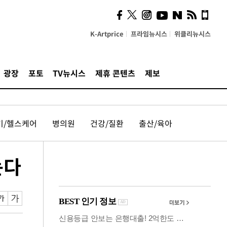
사이 해답 찾았죠"…알을
깨고 나온 '초자아'
K-Artprice
프라임뉴시스
위클리뉴시스
광장
포토
TV뉴시스
제휴 콘텐츠
제보
기/헬스케어
병의원
건강/질환
출산/육아
는다