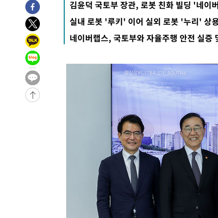
김윤덕 국토부 장관, 로봇 친화 빌딩 '네이버
7시간 전 >
극한폭염 한풀 꺾이지만…'낮 최고 35도' 무더위, 열대야 계
실내 로봇 '루키' 이어 실외 로봇 '누리' 
날씨]
8시간 전 >
축구협회 "압수수색·성접대 논란 사과…쇄신의 기회로 삼겠
네이버랩스, 국토부와 자율주행 안전 실증 
8시간 전 >
[속보]'압수수색·성접대 논란' 축구협회 "실망과 걱정 안겨드
11시간 전 >
'최고 37도' 폭염 지속…강원동해안 최대 150㎜ 비
13시간 전 >
[속보]뉴욕증시 상승 마감…S&P 0.6% 나스닥 1.3%↑
-10731초 전 >
이란 "호르무즈 재개방 합의 근접…美 배상 선행돼야"
-1778초 전 >
[속보]與최고위원 제주·인천 순회경선…박선원·최민희·
민수·김용 순
-1731초 전 >
[속보]김민석, 與 전대 당원투표 누적 득표율 45.42%로 
래 44.56%
-1013초 전 >
[속보]與 대표 경선 제주·인천 당원투표…金 47.75%·鄭 4
宋 10.17%
-547초 전 >
이강인 "아틀레티코 이적 기뻐…등번호 7번 의미보단 팀 위해
-482초 전 >
[속보]與 당대표 경선, 제주·인천 권리당원 투표 김민석 승
1시간 전 >
낮 최고 35도 '무더위'…동해안 시간당 30㎜ '강한 비'[내일
1시간 전 >
[속보]이강인 "감독님이 원하는 마음 느꼈고, 많은 트로피 원
티코 이적"
1시간 전 >
수도권 40도 육박 '펄펄'…동해안 일부 지역엔 호의주의보
2시간 전 >
온열질환 사망자 3명 늘어…누적 환자 3000명 돌파
3시간 전 >
강릉에 시간당 81.4㎜ 물폭탄…도로 잠기고 담벼락 붕괴