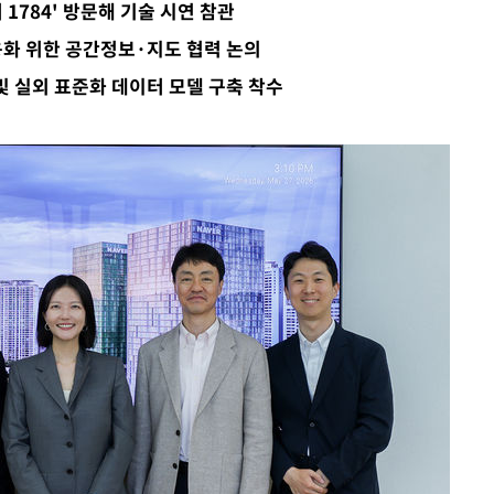
 1784' 방문해 기술 시연 참관
속[다음주
상용화 위한 공간정보·지도 협력 논의
다"
및 실외 표준화 데이터 모델 구축 착수
려 죄송"
서미화·한
1위… 정청
2.08%·
 뛸 것"
리
날씨]
해 아틀레