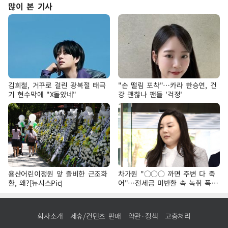
많이 본 기사
김희철, 거꾸로 걸린 광복절 태극
"손 떨림 포착"…카라 한승연, 건
기 현수막에 "X돌았네"
강 괜찮나 팬들 '걱정'
용산어린이정원 앞 즐비한 근조화
차가원 "○○○ 까면 주변 다 죽
환, 왜?[뉴시스Pic]
어"…전세금 미반환 속 녹취 폭로
파장
회사소개
제휴/컨텐츠 판매
약관·정책
고충처리