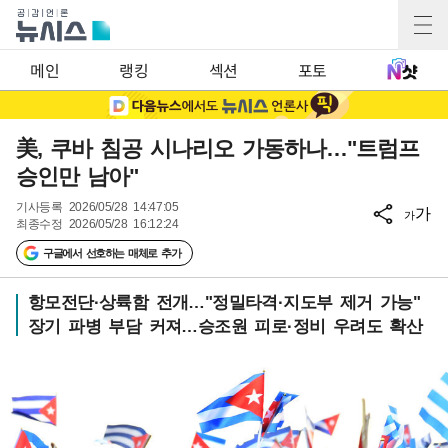
메인
랭킹
섹션
포토
美, 쿠바 침공 시나리오 가동하나…"트럼프
승인만 남아"
기사등록
2026/05/28 14:47:05
가
가
최종수정
2026/05/28 16:12:24
구글에서 선호하는 매체로 추가
항모전단·상륙함 전개…"정밀타격·지도부 제거 가능"
장기 파병 부담 커져…승조원 피로·정비 우려도 확산