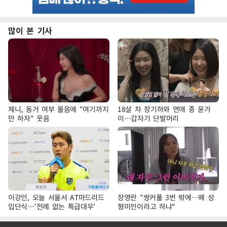
많이 본 기사
제니, 동거 여부 물음에 "여기까지
18살 차 장기하와 연애 중 윤가
만 하자" 웃음
이…갑자기 단발머리
이강인, 오늘 서울서 AT마드리드
장영란 "쌍커풀 3번 밖에…왜 성
입단식…'전례 없는 특급대우'
형미인이라고 하냐"