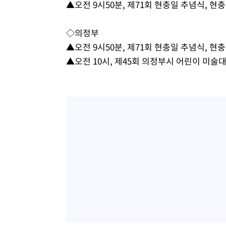
▲오전 9시50분, 제71회 현충일 추념식, 현
-7764초 전 >
서울 낮 37.9도, 올여름 최고치 경신…영등포 순간 '40도'
-7326초 전 >
[속보]종합특검, 대검 추가 압수수색…내란 중요임무종사 
◇의정부
-3421초 전 >
[속보]코스닥, 800p 회복…0.26% 오른 801.67 마감
▲오전 9시50분, 제71회 현충일 추념식, 현
-3351초 전 >
[속보]코스피, 301.88포인트(4.58%) 내린 6296.38 마감
▲오전 10시, 제45회 의정부시 어린이 미
-3216초 전 >
[속보]원·달러 환율, 0.7원 내린 1423.8원 마감
-815초 전 >
"여기 떨어졌다"…다누리, 스페이스X 로켓 달 충돌 흔적 포
35분 전 >
손흥민, 5경기 연속골 실패…LAFC는 승부차기 끝 과달라하라
2시간 전 >
내일까지 39도 '펄펄'…기상청 "태풍 지나며 폭염 잠시 꺾인