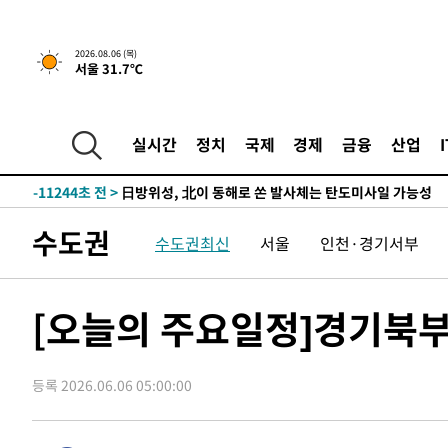
-28966초 전 >
'월드컵 탈락 후폭풍' 축구협회…11시간 걸린 초유의 압
합)
-28402초 전 >
[속보] 뉴욕증시, 혼조 출발…나스닥 0.3%↓, 다우 0.1
2026.08.06 (목)
서울 31.7℃
-27195초 전 >
축구협회, 15년 전 심판 성 접대 파문에 "현재는 내부 지
-25880초 전 >
경찰, '홍명보는 2순위' 결론냈던 스포츠윤리센터도 압
-11476초 전 >
[속보]합참 "北 발사체는 단거리탄도미사일…감시·경계
실시간
정치
국제
경제
금융
산업
화"
-11224초 전 >
日방위성, 北이 동해로 쏜 발사체는 탄도미사일 가능성
-9654초 전 >
[속보] SKT, 에이닷 서비스 장애 발생…"원인 파악 중"
-9060초 전 >
[속보]합참 "북, 동해상으로 미상 발사체 발사"
수도권
수도권최신
서울
인천·경기서부
-8456초 전 >
'낮 최고 39도' 불볕더위…한밤 열대야도 계속[내일날씨]
-8415초 전 >
[속보]7~9일 프로야구 3연전도 폭염 취소…11일 재개
-8077초 전 >
"韓 외환시장 개입 관측 배경엔 美의 대한국 무역적자 있어
[오늘의 주요일정]경기북부
-7904초 전 >
'월드컵 탈락 후폭풍' 축구협회…초유의 압수수색에 '충격
-7744초 전 >
서울 낮 37.9도, 올여름 최고치 경신…영등포 순간 '40도'
등록 2026.06.06 05:00:00
-7306초 전 >
[속보]종합특검, 대검 추가 압수수색…내란 중요임무종사 
-3401초 전 >
[속보]코스닥, 800p 회복…0.26% 오른 801.67 마감
-3331초 전 >
[속보]코스피, 301.88포인트(4.58%) 내린 6296.38 마감