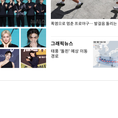
전남광주… 열화상 카메라에 담긴
폭염으로 멈춘 프로야구… 발걸음 돌리는
그래픽뉴스
태풍 '돌핀' 예상 이동
경로