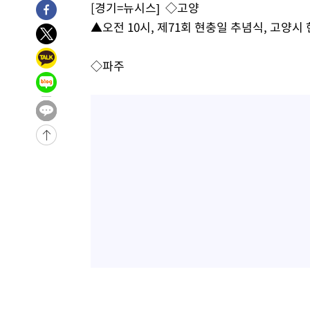
[경기=뉴시스] ◇고양
-3196초 전 >
[속보]원·달러 환율, 0.7원 내린 1423.8원 마감
▲오전 10시, 제71회 현충일 추념식, 고양시
-795초 전 >
"여기 떨어졌다"…다누리, 스페이스X 로켓 달 충돌 흔적 포
36분 전 >
손흥민, 5경기 연속골 실패…LAFC는 승부차기 끝 과달라하라
◇파주
2시간 전 >
내일까지 39도 '펄펄'…기상청 "태풍 지나며 폭염 잠시 꺾인
-28986초 전 >
'월드컵 탈락 후폭풍' 축구협회…11시간 걸린 초유의 압
합)
-28422초 전 >
[속보] 뉴욕증시, 혼조 출발…나스닥 0.3%↓, 다우 0.1
-27215초 전 >
축구협회, 15년 전 심판 성 접대 파문에 "현재는 내부 지
-25900초 전 >
경찰, '홍명보는 2순위' 결론냈던 스포츠윤리센터도 압
-11496초 전 >
[속보]합참 "北 발사체는 단거리탄도미사일…감시·경계
화"
-11244초 전 >
日방위성, 北이 동해로 쏜 발사체는 탄도미사일 가능성
-9674초 전 >
[속보] SKT, 에이닷 서비스 장애 발생…"원인 파악 중"
-9080초 전 >
[속보]합참 "북, 동해상으로 미상 발사체 발사"
-8476초 전 >
'낮 최고 39도' 불볕더위…한밤 열대야도 계속[내일날씨]
-8435초 전 >
[속보]7~9일 프로야구 3연전도 폭염 취소…11일 재개
-8097초 전 >
"韓 외환시장 개입 관측 배경엔 美의 대한국 무역적자 있어
-7924초 전 >
'월드컵 탈락 후폭풍' 축구협회…초유의 압수수색에 '충격