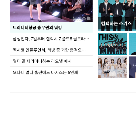
컴백하는 스키즈
입추 하루 앞둔 
트리니티항공 승무원의 워킹
폭염
삼성전자, 7일부터 갤럭시 Z 폴드8 울트라·폴드8·플립8 출시
멕시코 인플루언서, 라방 중 괴한 총격으로 사망
멀티 골 세리머니하는 리오넬 메시
오타니 멀티 홈런에도 다저스는 6연패