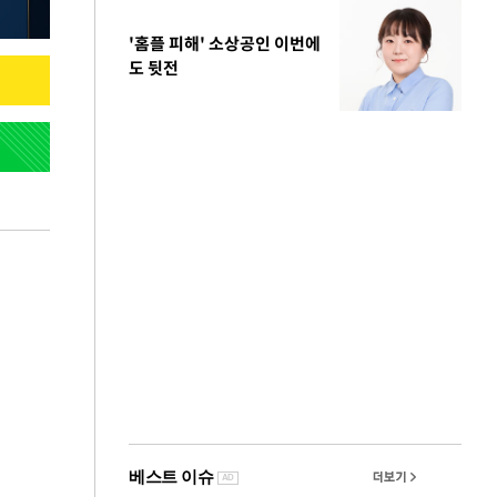
'홈플 피해' 소상공인 이번에
도 뒷전