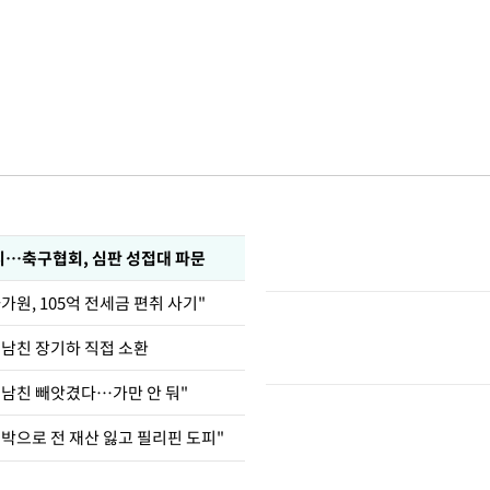
…축구협회, 심판 성접대 파문
가원, 105억 전세금 편취 사기"
 남친 장기하 직접 소환
 남친 빼앗겼다…가만 안 둬"
도박으로 전 재산 잃고 필리핀 도피"