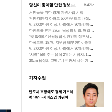
기자수첩
반도체 호황에도 경제 기초체
력 '뚝‘…서비스업 키워야