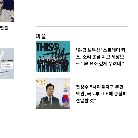
 팬들
이 대통령, '청년 대책 속도 높여야…폭염 문제도
입추 코앞인데 전
총력 대응'
피플
'K-팝 보부상' 스트레이 키
즈, 소리 봇짐 지고 세상으
로 "韓 요소 깊게 우려내"
전성수 "서리풀지구 주민
의견, 국토부·LH에 충실히
전달할 것"