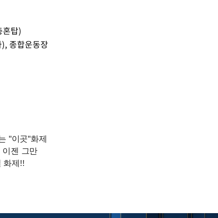
충혼탑)
), 종합운동장