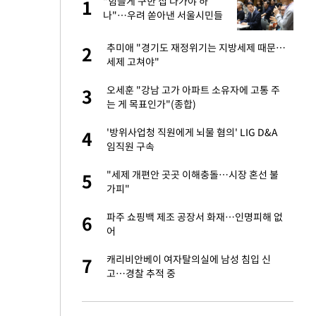
미
"힘들게 구한 집 나가야 하
1
1
…엄
나"…우려 쏟아낸 서울시민들
이 산다' 선곡…쿨한
추미애 "경기도 재정위기는 지방세제 때문…
2
2
세제 고쳐야"
인간들이 이 꼴 만
오세훈 "강남 고가 아파트 소유자에 고통 주
3
3
격한 반응
는 게 목표인가"(종합)
하는 프리랜서…받
'방위사업청 직원에게 뇌물 혐의' LIG D&A
4
4
임직원 구속
노인 70%는 아파
"세제 개편안 곳곳 이해충돌…시장 혼선 불
5
5
가피"
앗겨…지금이라면 가
파주 쇼핑백 제조 공장서 화재…인명피해 없
6
6
어
패…LAFC는 승부차
캐리비안베이 여자탈의실에 남성 침입 신
7
7
고…경찰 추적 중