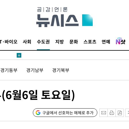
수수색(종
4%↑
침 준수"
수수색
태세 강
IT·바이오
사회
수도권
지방
문화
스포츠
연예
경기동부
경기남부
경기북부
"
(6월6일 토요일)
·당황'
혐의
구글에서 선호하는 매체로 추가