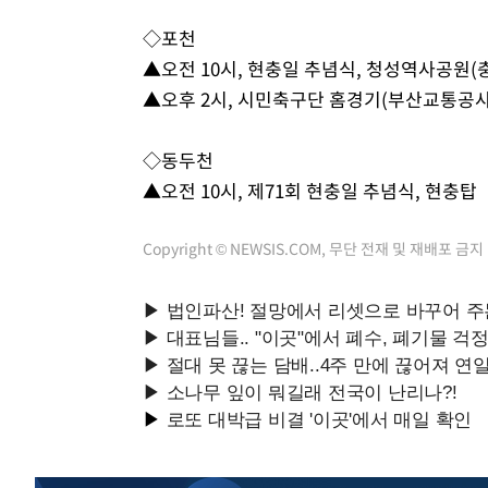
◇포천
▲오전 10시, 현충일 추념식, 청성역사공원(
▲오후 2시, 시민축구단 홈경기(부산교통공사
◇동두천
▲오전 10시, 제71회 현충일 추념식, 현충탑
Copyright © NEWSIS.COM, 무단 전재 및 재배포 금지