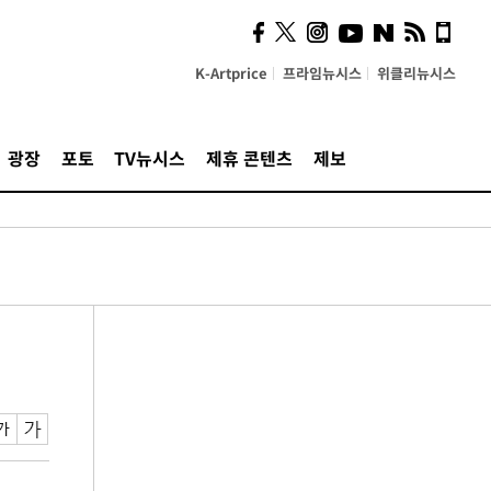
K-Artprice
프라임뉴시스
위클리뉴시스
광장
포토
TV뉴시스
제휴 콘텐츠
제보