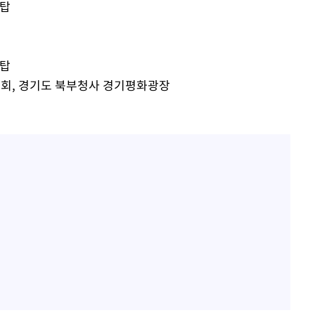
이승기 측 "차가원 전세금 
1
충탑
반환은 고도의 사기 수법
벌 원해"
혐의
아이유, 장기하 '별일 없
2
일상 공개
충탑
술대회, 경기도 북부청사 경기평화광장
허지웅 "우리가 지지했던 
3
들었다"…형소법 개정에 
착
김혜수 "우린 돈 받고 일
4
 격파
는 만큼 해내야"
다"
'아들아 요양원은 싫다'…
5
도 집 거주 희망
효린 "절친에게 남친 빼
6
만 안 있어"
손흥민, 5경기 연속골 실
7
기 끝 과달라하라 격파