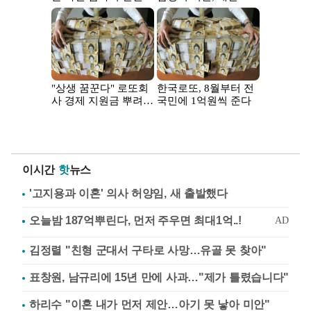
이시간
핫
뉴스
'고지용과 이혼' 의사 허양임, 새 출발했다
김정렬 "친형 군대서 구타로 사망…유골 못 찾아"
표창원, 남규리에 15년 만에 사과…"제가 틀렸습니다"
하리수 "이혼 내가 먼저 제안…아기 못 낳아 미안"