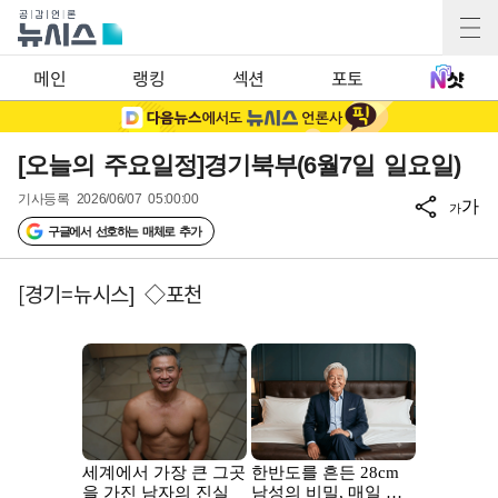
메인
랭킹
섹션
포토
[오늘의 주요일정]경기북부(6월7일 일요일)
기사등록
2026/06/07 05:00:00
가
가
구글에서 선호하는 매체로 추가
[경기=뉴시스] ◇포천