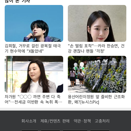
많이 본 기사
김희철, 거꾸로 걸린 광복절 태극
"손 떨림 포착"…카라 한승연, 건
기 현수막에 "X돌았네"
강 괜찮나 팬들 '걱정'
차가원 "○○○ 까면 주변 다 죽
용산어린이정원 앞 즐비한 근조화
어"…전세금 미반환 속 녹취 폭로
환, 왜?[뉴시스Pic]
파장
회사소개
제휴/컨텐츠 판매
약관·정책
고충처리