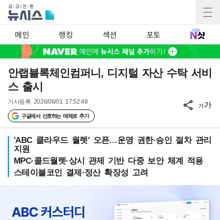
메인
랭킹
섹션
포토
안랩블록체인컴퍼니, 디지털 자산 수탁 서비
스 출시
기사등록
2026/06/01 17:52:48
가
가
구글에서 선호하는 매체로 추가
'ABC 클라우드 월렛' 오픈…운영 권한·승인 절차 관리
지원
MPC·콜드월렛·상시 관제 기반 다중 보안 체계 적용
스테이블코인 결제·정산 확장성 고려