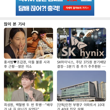
많이 본 기사
홍서범♥조갑경, 아들 불륜 사과
SK하이닉스, 주당 375원 분기배당
후 근황…밝은 미소
결정…3분기 중 추가 주주환원 발
표
최성원, 백혈병 두 번 투병…"배우
[단독]인천 부평구 아파트서 10대
가 내 길 아닌가 싶었다"
가 40대 친모 살해