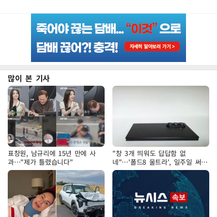
많이 본 기사
표창원, 남규리에 15년 만에 사
"창 3개 띄워도 답답함 없
과…"제가 틀렸습니다"
네"…'폴드8 울트라', 일주일 써보
니