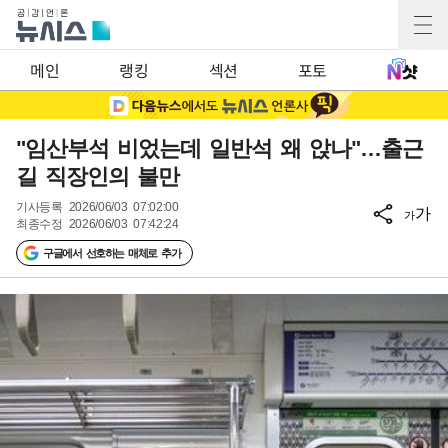
메인
랭킹
섹션
포토
"임산부석 비었는데 일반석 왜 앉나"…출근
길 직장인의 불만
기사등록
2026/06/03 07:02:00
가
가
최종수정
2026/06/03 07:42:24
구글에서 선호하는 매체로 추가