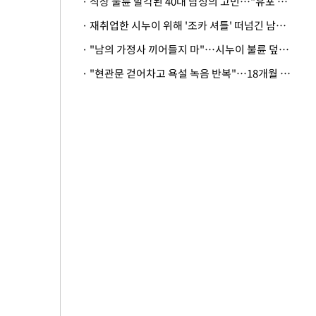
· 직장 불륜 발각된 40대 남성의 고민…"유포 동료 명예훼손·협박죄 고소 가능할까"
· 재취업한 시누이 위해 '조카 셔틀' 떠넘긴 남편…아내 "난 못한다"
· "남의 가정사 끼어들지 마"…시누이 불륜 덮으려는 남편에 억울한 아내
· "현관문 걷어차고 욕설 녹음 반복"…18개월 아기 키우는 집 뒤흔든 '앞집의 비극'