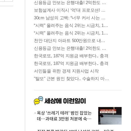
옥상 '쓰레기 테러' 범인 잡았는
데…과태료 3만원 처분에 숙박업
주 허탈