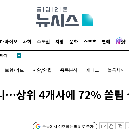
…희망지 못
날씨]
요 선제 대
단
무'
IT·바이오
사회
수도권
지방
문화
스포츠
연예
 마쳐
보험/카드
시황/환율
종목분석
재테크
블록체인
부장 기소
"
니…상위 4개사에 72% 쏠림 
협회
 교수…이
 절차 개시
25.3%↑
구글에서 선호하는 매체로 추가