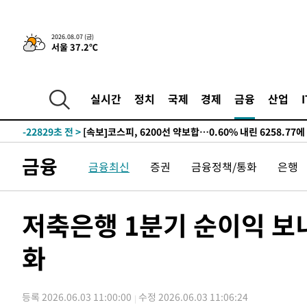
선포
-30756초 전 >
[단독]중수청 지원 검사들, 정원 초과 시 낮은 계급 임용
갈 수도
-28727초 전 >
낮 최고 37도 찜통더위…곳곳 소나기·강원 많은 비[내일
2026.08.07 (금)
서울 37.2℃
-27033초 전 >
SK하이닉스, 용인·청주 팹에 54조 투자…"AI 메모리 수
응"
-23889초 전 >
여자배구 이재영·이다영 자매, 아제르바이잔 투란VC 입
-23142초 전 >
외국인 심판 성 접대 7경기 들여다보니…한국 축구 '5승 2
실시간
정치
국제
경제
금융
산업
-22876초 전 >
[속보]코스닥, 2.86포인트(0.36%) 내린 798.81마감
-22829초 전 >
[속보]코스피, 6200선 약보합…0.60% 내린 6258.77에
-22809초 전 >
[속보]원·달러 환율, 7.7원 내린 1416.1원 마감
금융
금융최신
증권
금융정책/통화
은행
-22698초 전 >
[속보] 노원서 40.1도 관측…서울, 2018년 이후 첫 40도
-19788초 전 >
[속보]종합특검, '계엄 수용공간 확보' 신용해 前교정본
-18661초 전 >
외신들도 주목한 韓축구 파문…"국민적 공분에 수사 재개
저축은행 1분기 순이익 보
-18632초 전 >
11시간 압수수색에 성접대 파문까지…'쑥대밭' 된 축구
화
-17654초 전 >
[속보]규제합리화위원회 부위원장에 김태유 서울대 공대
병태 후임
-14012초 전 >
[속보]국힘 윤리위, '돌려차기 발언' 진종오·서범수 징계
-9337초 전 >
[속보] 7월 중국 수출 23.9%↑ 수입 27.5%↑…무역총액 
등록 2026.06.03 11:00:00
수정 2026.06.03 11:06:24
-6497초 전 >
[속보]'채상병 순직 책임' 임성근, 항소심도 징역 3년