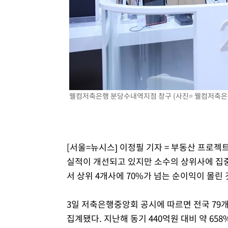
-17674초 전 >
[속보]규제합리화위원회 부위원장에 김태유 서울대 공대
병태 후임
-14032초 전 >
[속보]국힘 윤리위, '돌려차기 발언' 진종오·서범수 징계
-9357초 전 >
[속보] 7월 중국 수출 23.9%↑ 수입 27.5%↑…무역총액 
-6517초 전 >
[속보]'채상병 순직 책임' 임성근, 항소심도 징역 3년
-6383초 전 >
[속보]종합특검, '관저이전 봐주기 감사' 유병호 구속기소
-2983초 전 >
민주 콩고 에볼라환자 4천명 돌파, 4053명 발생 1850명 
웰컴저축은행 분당수내역지점 창구 (사진= 웰컴저축은행 
[서울=뉴시스] 이정필 기자 = 부동산 프로젝
실적이 개선되고 있지만 소수의 상위사에 집중
서 상위 4개사에 70%가 넘는 순이익이 몰린
3일 저축은행중앙회 공시에 따르면 전국 79개
집계됐다. 지난해 동기 440억원 대비 약 65