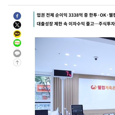
-6363초 전 >
[속보]종합특검, '관저이전 봐주기 감사' 유병호 구속기소
-2963초 전 >
민주 콩고 에볼라환자 4천명 돌파, 4053명 발생 1850명 
업권 전체 순이익 3338억 중 한투·OK·웰컴
-30849초 전 >
"낮 기온 소폭 하락"…수도권 폭염중대경보, 폭염경보로
대출성장 제한 속 이자수익 줄고…주식투자
-30813초 전 >
[속보]이 대통령, '호우피해' 안동·의성 관할 4개 면 특
선포
-30776초 전 >
[단독]중수청 지원 검사들, 정원 초과 시 낮은 계급 임용
갈 수도
-28747초 전 >
낮 최고 37도 찜통더위…곳곳 소나기·강원 많은 비[내일
-27053초 전 >
SK하이닉스, 용인·청주 팹에 54조 투자…"AI 메모리 수
응"
-23909초 전 >
여자배구 이재영·이다영 자매, 아제르바이잔 투란VC 입
-23162초 전 >
외국인 심판 성 접대 7경기 들여다보니…한국 축구 '5승 2
-22896초 전 >
[속보]코스닥, 2.86포인트(0.36%) 내린 798.81마감
-22849초 전 >
[속보]코스피, 6200선 약보합…0.60% 내린 6258.77에
-22829초 전 >
[속보]원·달러 환율, 7.7원 내린 1416.1원 마감
-22718초 전 >
[속보] 노원서 40.1도 관측…서울, 2018년 이후 첫 40도
-19808초 전 >
[속보]종합특검, '계엄 수용공간 확보' 신용해 前교정본
-18681초 전 >
외신들도 주목한 韓축구 파문…"국민적 공분에 수사 재개
-18652초 전 >
11시간 압수수색에 성접대 파문까지…'쑥대밭' 된 축구