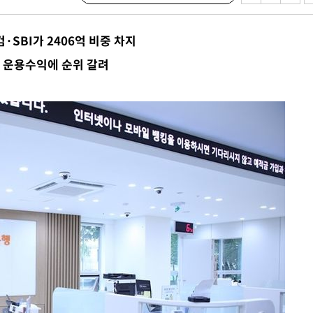
사망
·SBI가 2406억 비중 차지
 하향
 운용수익에 순위 갈려
별재난지역
…희망지 못
날씨]
요 선제 대
단
무'
 마쳐
부장 기소
"
협회