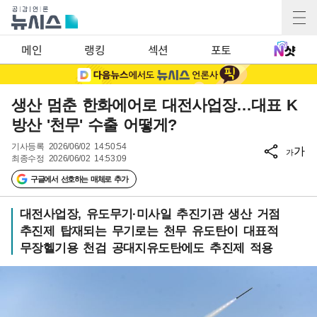
메인
랭킹
섹션
포토
생산 멈춘 한화에어로 대전사업장…대표 K
방산 '천무' 수출 어떻게?
기사등록
2026/06/02 14:50:54
가
가
최종수정
2026/06/02 14:53:09
구글에서 선호하는 매체로 추가
대전사업장, 유도무기·미사일 추진기관 생산 거점
추진제 탑재되는 무기로는 천무 유도탄이 대표적
무장헬기용 천검 공대지유도탄에도 추진제 적용