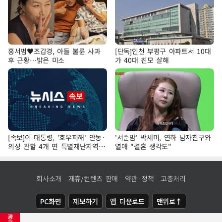
홍서범♥조갑경, 아들 불륜 사과
[단독]인천 부평구 아파트서 10대
후 근황…밝은 미소
가 40대 친모 살해
[속보]이 대통령, '호우피해' 안동·
'서준맘' 박세미, 연하 남자친구와
의성 관할 4개 면 특별재난지역
열애 "결혼 생각도"
선포
회사소개
제휴/컨텐츠 판매
약관·정책
고충처리
PC화면
제보하기
앱 다운로드
맨위로↑
광
COPYRIGHTⓒ
NEWSIS
ALL RIGHTS RESERVED.