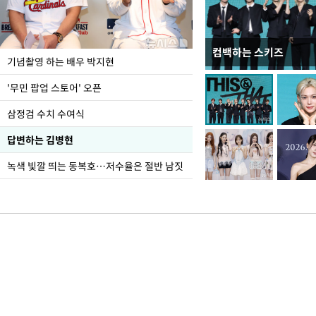
컴백하는 스키즈
이 대통령, 국가폭력 
기념촬영 하는 배우 박지현
가 책임지고 치유"
'무민 팝업 스토어' 오픈
삼정검 수치 수여식
답변하는 김병현
녹색 빛깔 띄는 동복호…저수율은 절반 남짓