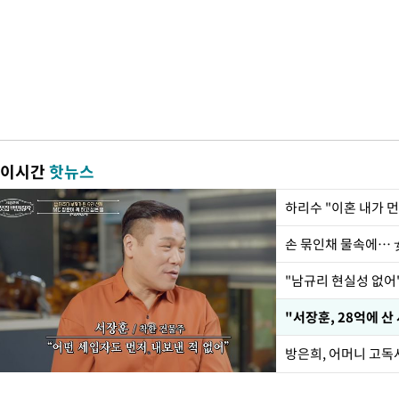
이시간
핫뉴스
하리수 "이혼 내가 
손 묶인채 물속에… 女
"남규리 현실성 없어"
"서장훈, 28억에 산
방은희, 어머니 고독사