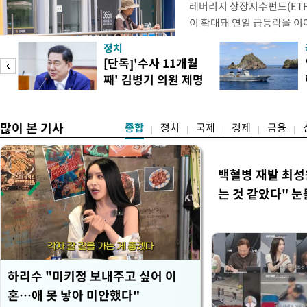
레버리지 상장지수펀드(ETF
이 확대돼 연일 급등락을 
치하려는 수요가 점차 불어나
정치
으로 은행권 수신상품 금리
[단독]'수사 11개월
금으로 빠르게 몰리는 모습이
째' 김병기 의원 제명
민·신한·하나·우리·NH농협
청원글
잔액은
많이 본 기사
종합
정치
국제
경제
금융
백혈병 재발 최성
는 것 같았다" 눈
하리수 "미키정 보내주고 싶어 이
혼…애 못 낳아 미안했다"