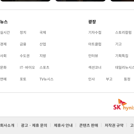
뉴스
광장
실시간
정치
국제
기자수첩
스토리칼럼
경제
금융
산업
아트클럽
기고
사회
수도권
지방
인터뷰
기획특집
문화
IT·바이오
스포츠
섹션코너
데일리뉴시
연예
포토
TV뉴시스
인사
부고
동정
회사소개
광고 · 제휴 문의
제휴사 안내
콘텐츠 판매
저작권 규약
고