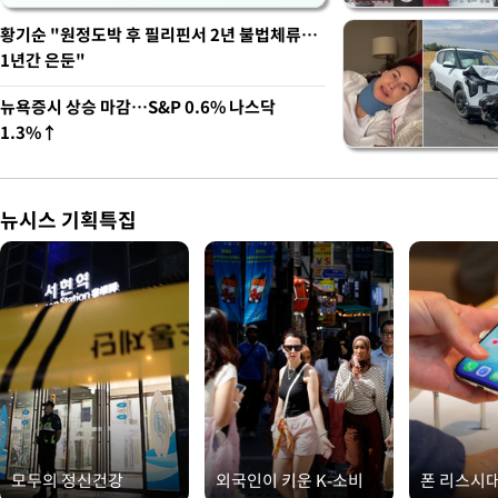
황기순 "원정도박 후 필리핀서 2년 불법체류…
1년간 은둔"
뉴욕증시 상승 마감…S&P 0.6% 나스닥
1.3%↑
뉴시스 기획특집
모두의 정신건강
외국인이 키운 K-소비
폰 리스시