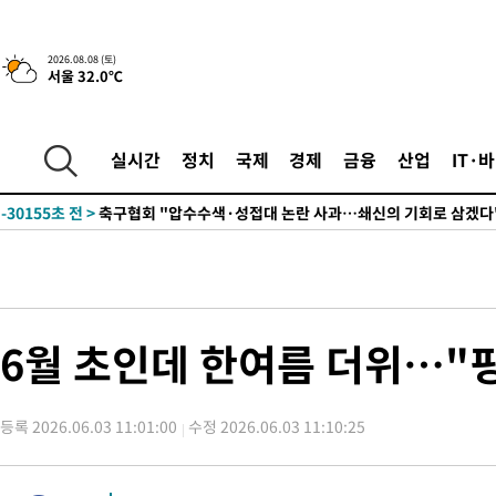
2026.08.08 (토)
서울 32.0℃
-10439초 전 >
[속보]뉴욕증시 상승 마감…S&P 0.6% 나스닥 1.3%↑
실시간
정치
국제
경제
금융
산업
IT·
-30155초 전 >
축구협회 "압수수색·성접대 논란 사과…쇄신의 기회로 삼겠다
-28672초 전 >
[속보]'압수수색·성접대 논란' 축구협회 "실망과 걱정 안겨드려
송"
-17293초 전 >
'최고 37도' 폭염 지속…강원동해안 최대 150㎜ 비
-10419초 전 >
[속보]뉴욕증시 상승 마감…S&P 0.6% 나스닥 1.3%↑
-30175초 전 >
축구협회 "압수수색·성접대 논란 사과…쇄신의 기회로 삼겠다
-28692초 전 >
[속보]'압수수색·성접대 논란' 축구협회 "실망과 걱정 안겨드려
6월 초인데 한여름 더위…"핑
송"
-17313초 전 >
'최고 37도' 폭염 지속…강원동해안 최대 150㎜ 비
-10439초 전 >
[속보]뉴욕증시 상승 마감…S&P 0.6% 나스닥 1.3%↑
등록 2026.06.03 11:01:00
수정 2026.06.03 11:10:25