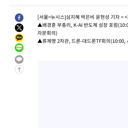
-2336초 전 >
[속보]'채상병 순직 책임' 임성근, 항소심도 징역 3년
-2202초 전 >
[속보]종합특검, '관저이전 봐주기 감사' 유병호 구속기소
[서울=뉴시스]심지혜 박은비 윤현성 기자 =
19분 전 >
민주 콩고 에볼라환자 4천명 돌파, 4053명 발생 1850명 사망
▲배경훈 부총리, K-AI 반도체 성장 포럼(10:
-26688초 전 >
"낮 기온 소폭 하락"…수도권 폭염중대경보, 폭염경보로
자문회의)
-26652초 전 >
[속보]이 대통령, '호우피해' 안동·의성 관할 4개 면 특
▲류제명 2차관, 드론-대드론TF회의(10:00,
선포
-26615초 전 >
[단독]중수청 지원 검사들, 정원 초과 시 낮은 계급 임용
갈 수도
-24586초 전 >
낮 최고 37도 찜통더위…곳곳 소나기·강원 많은 비[내일
-22892초 전 >
SK하이닉스, 용인·청주 팹에 54조 투자…"AI 메모리 수
응"
-19748초 전 >
여자배구 이재영·이다영 자매, 아제르바이잔 투란VC 입
-19001초 전 >
외국인 심판 성 접대 7경기 들여다보니…한국 축구 '5승 2
-18735초 전 >
[속보]코스닥, 2.86포인트(0.36%) 내린 798.81마감
-18688초 전 >
[속보]코스피, 6200선 약보합…0.60% 내린 6258.77에
-18668초 전 >
[속보]원·달러 환율, 7.7원 내린 1416.1원 마감
-18557초 전 >
[속보] 노원서 40.1도 관측…서울, 2018년 이후 첫 40도
-15647초 전 >
[속보]종합특검, '계엄 수용공간 확보' 신용해 前교정본
-14520초 전 >
외신들도 주목한 韓축구 파문…"국민적 공분에 수사 재개