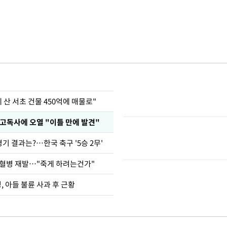
에 산 서초 건물 450억에 매물로"
고독사에 오열 "이틀 만에 발견"
경기 결과는?…한국 축구 '5승 2무'
백혈병 재발…"죽게 하려는건가"
 아들 불륜 사과 후 근황