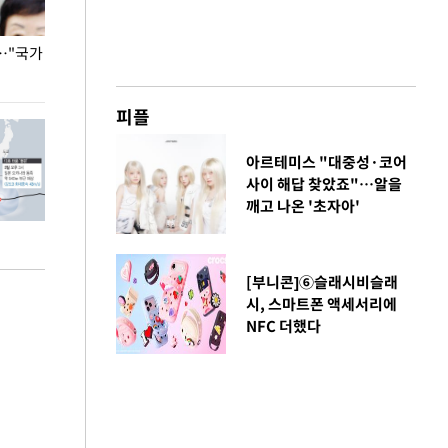
…"국가
홈플러스, 67개 점포 가오픈… 13일 정식 개장
오세훈 서울시장,
환경 점검
피플
아르테미스 "대중성·코어
사이 해답 찾았죠"…알을
깨고 나온 '초자아'
[부니콘]⑥슬래시비슬래
시, 스마트폰 액세서리에
NFC 더했다