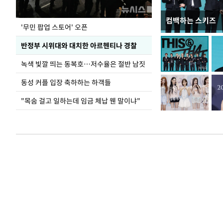
컴백하는 스키즈
지석천 뒤덮은 
'무민 팝업 스토어' 오픈
반정부 시위대와 대치한 아르헨티나 경찰
녹색 빛깔 띄는 동복호…저수율은 절반 남짓
동성 커플 입장 축하하는 하객들
"목숨 걸고 일하는데 임금 체납 웬 말이냐"