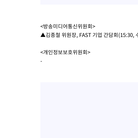
-14491초 전 >
11시간 압수수색에 성접대 파문까지…'쑥대밭' 된 축구
-13513초 전 >
[속보]규제합리화위원회 부위원장에 김태유 서울대 공대
병태 후임
-9871초 전 >
[속보]국힘 윤리위, '돌려차기 발언' 진종오·서범수 징계 
<방송미디어통신위원회>
-5196초 전 >
[속보] 7월 중국 수출 23.9%↑ 수입 27.5%↑…무역총액 
▲김종철 위원장, FAST 기업 간담회(15:30, 
-2356초 전 >
[속보]'채상병 순직 책임' 임성근, 항소심도 징역 3년
-2222초 전 >
[속보]종합특검, '관저이전 봐주기 감사' 유병호 구속기소
<개인정보보호위원회>
19분 전 >
민주 콩고 에볼라환자 4천명 돌파, 4053명 발생 1850명 사망
-