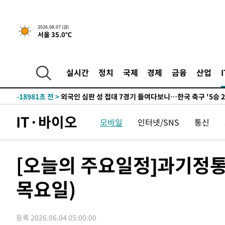
-26632초 전 >
[속보]이 대통령, '호우피해' 안동·의성 관할 4개 면 특
선포
-26595초 전 >
[단독]중수청 지원 검사들, 정원 초과 시 낮은 계급 임용
2026.08.07 (금)
서울 35.0℃
갈 수도
-24566초 전 >
낮 최고 37도 찜통더위…곳곳 소나기·강원 많은 비[내일
-22872초 전 >
SK하이닉스, 용인·청주 팹에 54조 투자…"AI 메모리 수
응"
-19728초 전 >
여자배구 이재영·이다영 자매, 아제르바이잔 투란VC 입
실시간
정치
국제
경제
금융
산업
-18981초 전 >
외국인 심판 성 접대 7경기 들여다보니…한국 축구 '5승 2
-18715초 전 >
[속보]코스닥, 2.86포인트(0.36%) 내린 798.81마감
-18668초 전 >
[속보]코스피, 6200선 약보합…0.60% 내린 6258.77에
IT·바이오
모바일
인터넷/SNS
통신
-18648초 전 >
[속보]원·달러 환율, 7.7원 내린 1416.1원 마감
-18537초 전 >
[속보] 노원서 40.1도 관측…서울, 2018년 이후 첫 40도
-15627초 전 >
[속보]종합특검, '계엄 수용공간 확보' 신용해 前교정본
[오늘의 주요일정]과기정통
-14500초 전 >
외신들도 주목한 韓축구 파문…"국민적 공분에 수사 재개
목요일)
-14471초 전 >
11시간 압수수색에 성접대 파문까지…'쑥대밭' 된 축구
-13493초 전 >
[속보]규제합리화위원회 부위원장에 김태유 서울대 공대
병태 후임
-9851초 전 >
[속보]국힘 윤리위, '돌려차기 발언' 진종오·서범수 징계 
등록 2026.06.04 05:00:00
-5176초 전 >
[속보] 7월 중국 수출 23.9%↑ 수입 27.5%↑…무역총액 