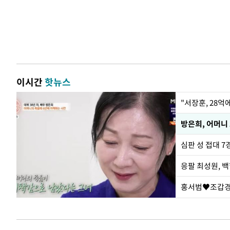
이시간
핫뉴스
"서장훈, 28억
방은희, 어머니 
심판 성 접대 7
응팔 최성원, 
홍서범♥조갑경,