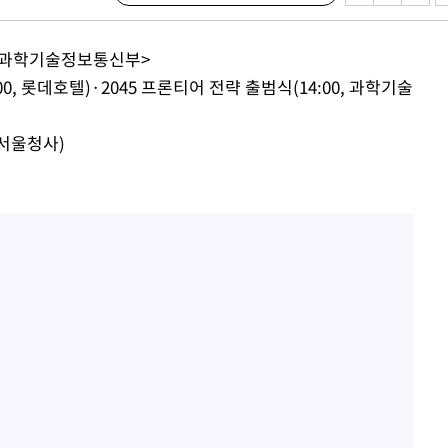
 <과학기술정보통신부>
00, 롯데호텔)·2045 프론티어 전략 출범식(14:00, 과학기술
 하향
별재난지역
 서울청사)
…희망지 못
날씨]
요 선제 대
단
무'
 마쳐
부장 기소
"