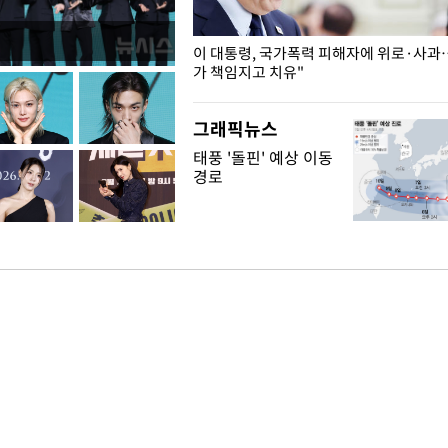
개구리밥
이 대통령, 국가폭력 피해자에 위로·사과
가 책임지고 치유"
그래픽뉴스
태풍 '돌핀' 예상 이동
경로