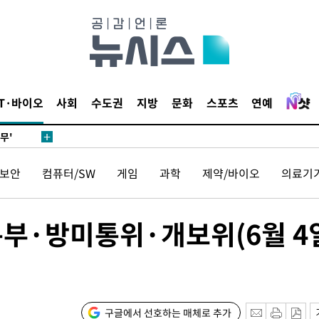
별재난지역
…희망지 못
날씨]
요 선제 대
단
IT·바이오
사회
수도권
지방
문화
스포츠
연예
무'
 마쳐
보안
컴퓨터/SW
게임
과학
제약/바이오
의료기
부장 기소
부·방미통위·개보위(6월 4
"
협회
 교수…이
절차 개시
구글에서 선호하는 매체로 추가
25.3%↑