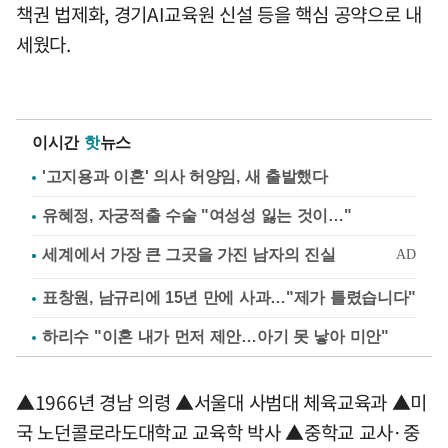
책권 법제화, 경기AI교육원 신설 등을 핵심 공약으로 내
세웠다.
이시간
핫
뉴스
'고지용과 이혼' 의사 허양임, 새 출발했다
유혜정, 자궁적출 수술 "여성성 잃는 것이…"
표창원, 남규리에 15년 만에 사과…"제가 틀렸습니다"
하리수 "이혼 내가 먼저 제안…아기 못 낳아 미안"
▲1966년 경남 의령 ▲서울대 사범대 체육교육과 ▲미
국 노던콜로라도대학교 교육학 박사 ▲중학교 교사·중