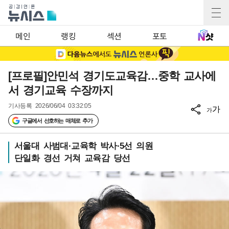
메인
랭킹
섹션
포토
[프로필]안민석 경기도교육감…중학 교사에
서 경기교육 수장까지
기사등록
2026/06/04 03:32:05
가
가
구글에서 선호하는 매체로 추가
서울대 사범대·교육학 박사·5선 의원
단일화 경선 거쳐 교육감 당선