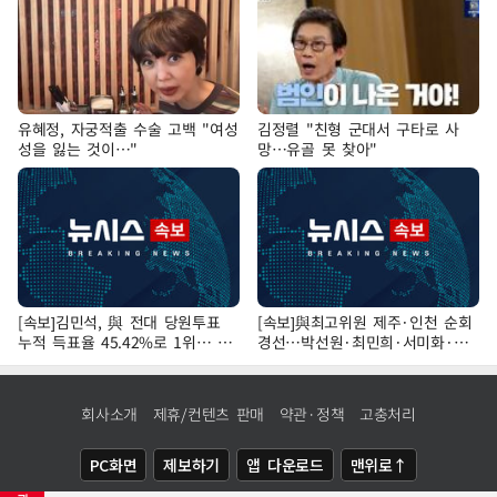
유혜정, 자궁적출 수술 고백 "여성
김정렬 "친형 군대서 구타로 사
성을 잃는 것이…"
망…유골 못 찾아"
[속보]김민석, 與 전대 당원투표
[속보]與최고위원 제주·인천 순회
누적 득표율 45.42%로 1위… 정
경선…박선원·최민희·서미화·한
청래 44.56%
민수·김용 순
회사소개
제휴/컨텐츠 판매
약관·정책
고충처리
PC화면
제보하기
앱 다운로드
맨위로↑