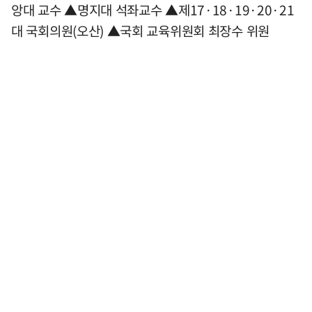
앙대 교수 ▲명지대 석좌교수 ▲제17·18·19·20·21
대 국회의원(오산) ▲국회 교육위원회 최장수 위원