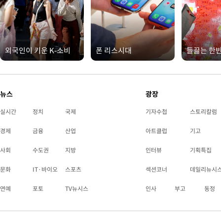
외국인이 키운 K-소비
폰 리스시대
들끓는 한
뉴스
광장
실시간
정치
국제
기자수첩
스토리칼럼
경제
금융
산업
아트클럽
기고
사회
수도권
지방
인터뷰
기획특집
문화
IT·바이오
스포츠
섹션코너
데일리뉴시
연예
포토
TV뉴시스
인사
부고
동정