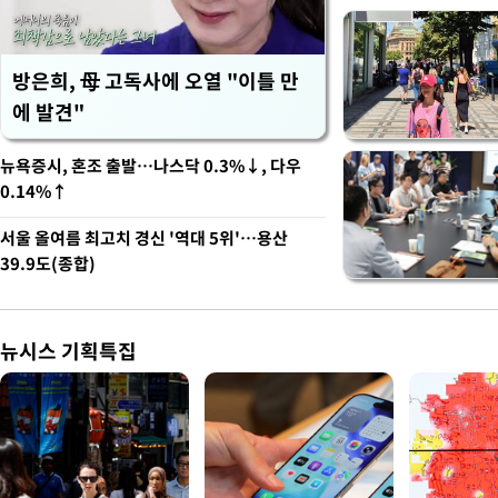
방은희, 母 고독사에 오열 "이틀 만
에 발견"
뉴욕증시, 혼조 출발…나스닥 0.3%↓, 다우
0.14%↑
서울 올여름 최고치 경신 '역대 5위'…용산
39.9도(종합)
뉴시스 기획특집