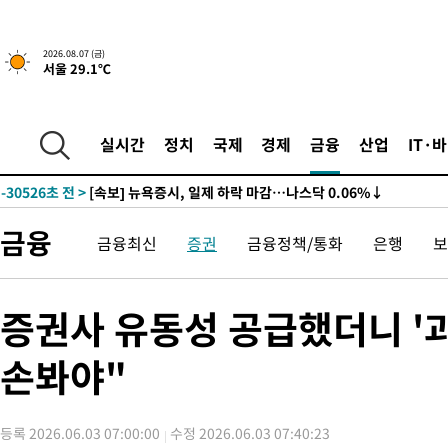
2026.08.07 (금)
서울 29.1℃
실시간
정치
국제
경제
금융
산업
IT·
-30526초 전 >
[속보] 뉴욕증시, 일제 하락 마감…나스닥 0.06%↓
금융
금융최신
증권
금융정책/통화
은행
보
증권사 유동성 공급했더니 '
손봐야"
등록 2026.06.03 07:00:00
수정 2026.06.03 07:40:23