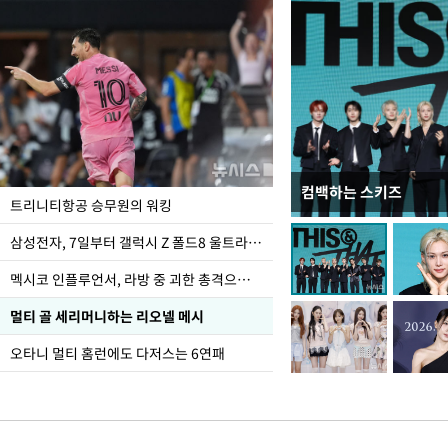
컴백하는 스키즈
입추 하루 앞둔 전남광
트리니티항공 승무원의 워킹
폭염
삼성전자, 7일부터 갤럭시 Z 폴드8 울트라·폴드8·플립8 출시
멕시코 인플루언서, 라방 중 괴한 총격으로 사망
멀티 골 세리머니하는 리오넬 메시
오타니 멀티 홈런에도 다저스는 6연패