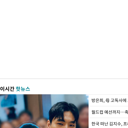
이시간
핫뉴스
방은희, 母 고독사에 
월드컵 예선까지…축
한국 떠난 김지수, 