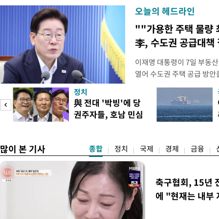
오늘의 헤드라인
""가용한 주택 물량 
李, 수도권 공급대책
이재명 대통령이 7일 부동산
열어 수도권 주택 공급 방안
령은 이날 오후 2시 청와대에
정치
를 비공개로 주재한다. 지난 
與 전대 '박빙'에 당
공개 회의에서 "가용한 주택
권주자들, 호남 민심
라"고 지시한 지 나흘 만이다
공략
많이 본 기사
종합
정치
국제
경제
금융
축구협회, 15년 
에 "현재는 내부 