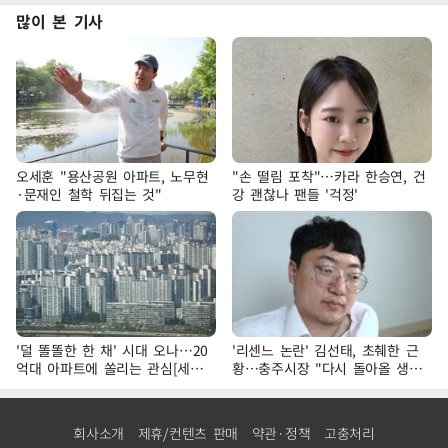
많이 본 기사
오세훈 "용산공원 아파트, 노무현
"손 떨림 포착"…카라 한승연, 건
·문재인 철학 뒤집는 것"
강 괜찮나 팬들 '걱정'
'덜 똘똘한 한 채' 시대 오나…20
'리센느 논란' 김선태, 초췌한 근
억대 아파트에 쏠리는 관심[세제
황…충주시장 "다시 돌아올 생
개편, 그 이후②]
각?"
회사소개
제휴/컨텐츠 판매
약관·정책
고충처리