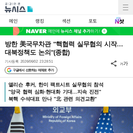
메인
랭킹
섹션
포토
방한 美국무차관 "핵협력 실무협의 시작…
대북정책도 논의"(종합)
기사등록
2026/06/02 23:28:51
가
가
구글에서 선호하는 매체로 추가
앨리슨 후커, 한미 팩트시트 실무협의 참석
"양국 협력 심화·현대화 기대…지속 진전"
북핵 수석대표 만나 "北 관련 의견교환"