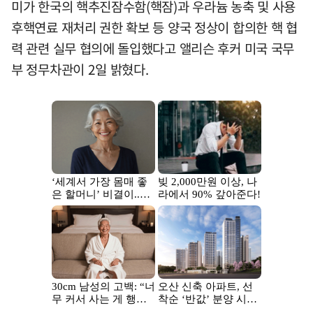
미가 한국의 핵추진잠수함(핵잠)과 우라늄 농축 및 사용
후핵연료 재처리 권한 확보 등 양국 정상이 합의한 핵 협
력 관련 실무 협의에 돌입했다고 앨리슨 후커 미국 국무
부 정무차관이 2일 밝혔다.