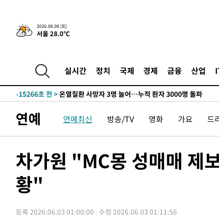
-24002초 전 >
[속보]與 대표 경선 제주·인천 당원투표…金 47.75%·
42.08%·宋 10.17%
-23536초 전 >
이강인 "아틀레티코 이적 기뻐…등번호 7번 의미보단 팀 
것"
2026.08.08 (토)
-23471초 전 >
[속보]與 당대표 경선, 제주·인천 권리당원 투표 김민석 
서울 28.0℃
-17245초 전 >
낮 최고 35도 '무더위'…동해안 시간당 30㎜ '강한 비'[
-16515초 전 >
[속보]이강인 "감독님이 원하는 마음 느꼈고, 많은 트로피
틀레티코 이적"
-16297초 전 >
수도권 40도 육박 '펄펄'…동해안 일부 지역엔 호의주의
실시간
정치
국제
경제
금융
산업
-15266초 전 >
온열질환 사망자 3명 늘어…누적 환자 3000명 돌파
-9211초 전 >
강릉에 시간당 81.4㎜ 물폭탄…도로 잠기고 담벼락 붕괴
-5318초 전 >
백운산서 80년근 천종산삼 9뿌리 발견…감정가 1.3억원
연예
연예최신
방송/TV
영화
가요
드
-3028초 전 >
선재도서 해루질 나섰다 실종 60대, 닷새 만에 숨진 채 발견
-562초 전 >
남자 농구, 나고야 아시안게임서 '홈팀' 일본과 한일전
1분 전 >
여수 오동도 해상서 모터보트 전복…1명 사망·1명 실종
차가원 "MC몽 성매매 제
1시간 전 >
극한폭염 한풀 꺾이지만…'낮 최고 35도' 무더위, 열대야 계
황"
날씨]
1시간 전 >
축구협회 "압수수색·성접대 논란 사과…쇄신의 기회로 삼겠
2시간 전 >
[속보]'압수수색·성접대 논란' 축구협회 "실망과 걱정 안겨드
5시간 전 >
'최고 37도' 폭염 지속…강원동해안 최대 150㎜ 비
등록 2026.06.03 01:00:00
수정 2026.06.03 01:11:56