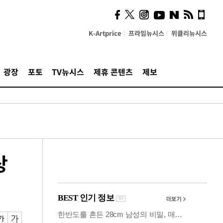
사이 해답 찾았죠"…알을
깨고 나온 '초자아'
K-Artprice
프라임뉴시스
위클리뉴시스
광장
포토
TV뉴시스
제휴 콘텐츠
제보
상