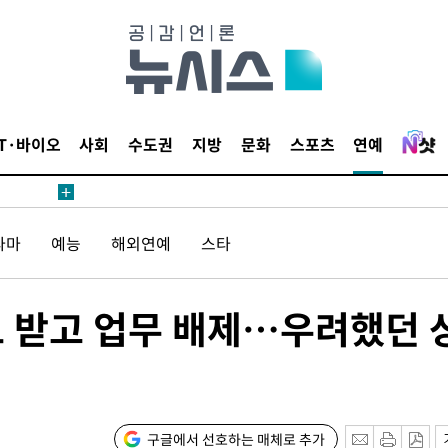
鄭
위해 뛸
승리
내일날씨]
 원해 아
보
IT·바이오
사회
수도권
지방
문화
스포츠
연예
라마
예능
해외연예
스타
보 받고 업무 배제…우려했던 
속[다음주
다"
려 죄송"
구글에서 선호하는 매체로 추가