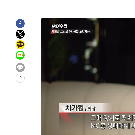
7시간 전 >
[속보]뉴욕증시 상승 마감…S&P 0.6% 나스닥 1.3%↑
-24787초 전 >
[속보]與최고위원 제주·인천 순회경선…박선원·최민희
한민수·김용 순
-24740초 전 >
[속보]김민석, 與 전대 당원투표 누적 득표율 45.42%로 
청래 44.56%
-24022초 전 >
[속보]與 대표 경선 제주·인천 당원투표…金 47.75%·
42.08%·宋 10.17%
-23556초 전 >
이강인 "아틀레티코 이적 기뻐…등번호 7번 의미보단 팀 
것"
-23491초 전 >
[속보]與 당대표 경선, 제주·인천 권리당원 투표 김민석 
-17265초 전 >
낮 최고 35도 '무더위'…동해안 시간당 30㎜ '강한 비'[
-16535초 전 >
[속보]이강인 "감독님이 원하는 마음 느꼈고, 많은 트로피
틀레티코 이적"
-16317초 전 >
수도권 40도 육박 '펄펄'…동해안 일부 지역엔 호의주의
-15286초 전 >
온열질환 사망자 3명 늘어…누적 환자 3000명 돌파
-9231초 전 >
강릉에 시간당 81.4㎜ 물폭탄…도로 잠기고 담벼락 붕괴
-5338초 전 >
백운산서 80년근 천종산삼 9뿌리 발견…감정가 1.3억원
-3048초 전 >
선재도서 해루질 나섰다 실종 60대, 닷새 만에 숨진 채 발견
-582초 전 >
남자 농구, 나고야 아시안게임서 '홈팀' 일본과 한일전
42초 전 >
여수 오동도 해상서 모터보트 전복…1명 사망·1명 실종
1시간 전 >
극한폭염 한풀 꺾이지만…'낮 최고 35도' 무더위, 열대야 계
날씨]