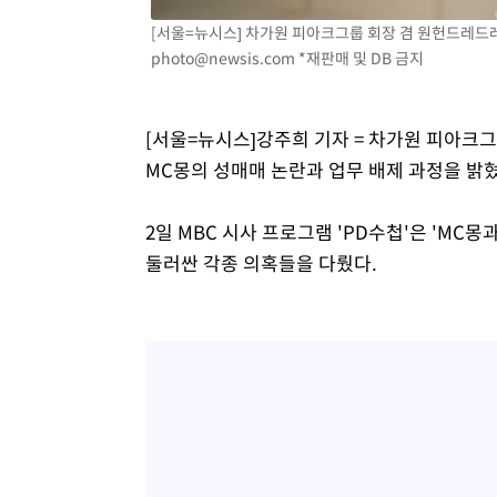
1시간 전 >
축구협회 "압수수색·성접대 논란 사과…쇄신의 기회로 삼겠
[서울=뉴시스] 차가원 피아크그룹 회장 겸 원헌드레드레이블 
2시간 전 >
[속보]'압수수색·성접대 논란' 축구협회 "실망과 걱정 안겨드
photo@newsis.com
*재판매 및 DB 금지
5시간 전 >
'최고 37도' 폭염 지속…강원동해안 최대 150㎜ 비
7시간 전 >
[속보]뉴욕증시 상승 마감…S&P 0.6% 나스닥 1.3%↑
[서울=뉴시스]강주희 기자 = 차가원 피아크
MC몽의 성매매 논란과 업무 배제 과정을 밝혔
2일 MBC 시사 프로그램 'PD수첩'은 'MC
둘러싼 각종 의혹들을 다뤘다.