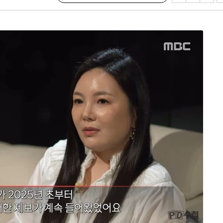
·서미화·
1위… 정
鄭
위해 뛸
승리
내일날씨]
 원해 아
보
속[다음주