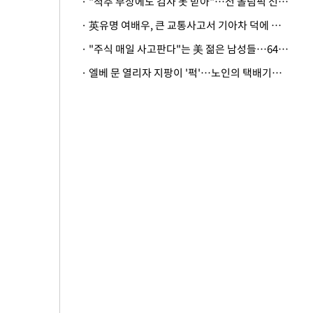
· "척추 부상에도 검사 못 받아"…전 올림픽 선수, 美봅슬레이협회 상대 소송
· 英유명 여배우, 큰 교통사고서 기아차 덕에 살았다
· "주식 매일 사고판다"는 美 젊은 남성들…64%가 "나는 인생의 패배자“
· 엘베 문 열리자 지팡이 '퍽'…노인의 택배기사 폭행 이유