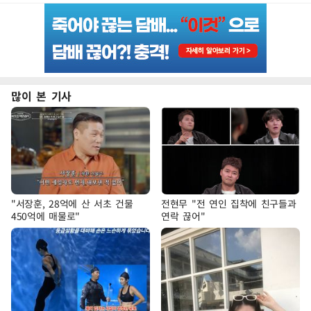
많이 본 기사
"서장훈, 28억에 산 서초 건물
전현무 "전 연인 집착에 친구들과
450억에 매물로"
연락 끊어"