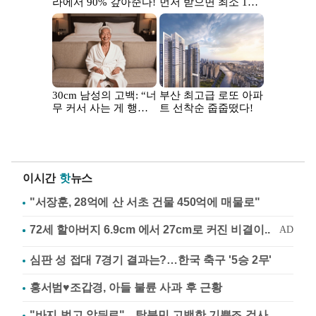
이시간
핫
뉴스
"서장훈, 28억에 산 서초 건물 450억에 매물로"
심판 성 접대 7경기 결과는?…한국 축구 '5승 2무'
홍서범♥조갑경, 아들 불륜 사과 후 근황
"바지 벗고 앞뒤로"…탈북민 고백한 기쁨조 검사