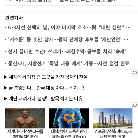
관련기사
6·3지선 선택의 날, 여야 마지막 호소…與 "내란 심판" 野 "정권 심판"
'서소문' 등 잇단 참사…광역 단체장 후보들 '재난안전' 공약은
선거 끝나면 수천t 쓰레기…폐현수막·공보물 처리 '숙제'
통신3사, 지방선거 '특별 대응 체계' 가동…사전 점검 완료