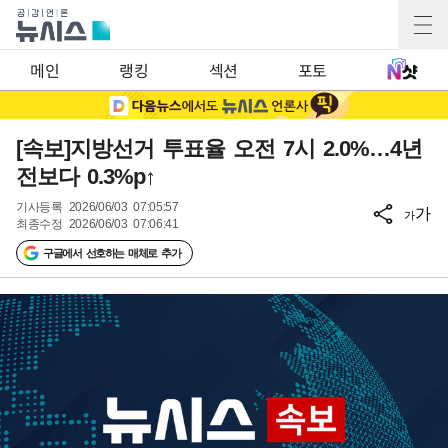
메인
랭킹
섹션
포토
[속보]지방선거 투표율 오전 7시 2.0%…4년
전보다 0.3%p↑
기사등록
2026/06/03 07:05:57
가
가
최종수정
2026/06/03 07:06:41
구글에서 선호하는 매체로 추가