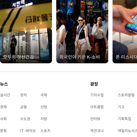
모두의 정신건강
외국인이 키운 K-소비
폰 리스시
뉴스
광장
실시간
정치
국제
기자수첩
스토리칼럼
경제
금융
산업
아트클럽
기고
사회
수도권
지방
인터뷰
기획특집
문화
IT·바이오
스포츠
섹션코너
데일리뉴시