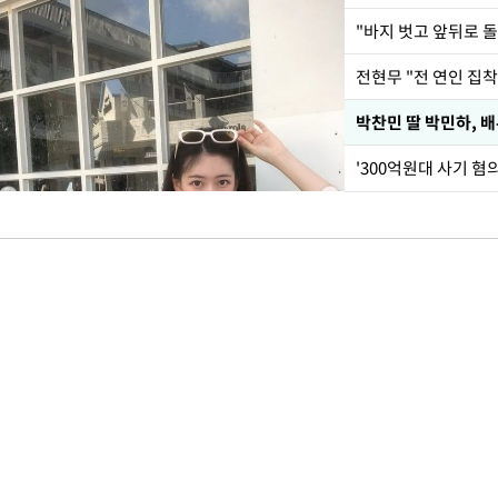
전현무 "전 연인 집
'300억원대 사기 혐