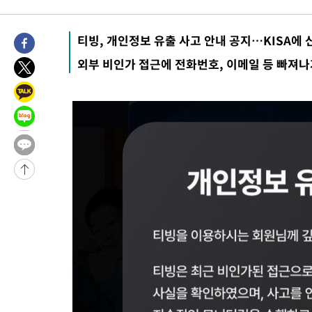
태
-18352초 전 >
입추에도 극한더위…서울 낮 39도 '폭염중대경보'
-13316초 전 >
이란, 호르무즈서 "적국 목표물들"과 대치로 남부 케슘섬에서 
티빙, 개인정보 유출 사고 안내 공지…KISA에 
례 큰 폭발음
-12031초 전 >
[속보]美, 폴리실리콘 수입 규제…파생제품 15% 관세, 120일
외부 비인가 접근에 전화번호, 이메일 등 빠져
발효
-10182초 전 >
[속보]트럼프, 美 원정출산 금지 행정명령 서명
-7882초 전 >
[속보] 뉴욕증시, 일제 하락 마감…나스닥 0.06%↓
-31920초 전 >
[속보] 7월 중국 수출 23.9%↑ 수입 27.5%↑…무역총액
25.3%↑
-29080초 전 >
[속보]'채상병 순직 책임' 임성근, 항소심도 징역 3년
-28946초 전 >
[속보]종합특검, '관저이전 봐주기 감사' 유병호 구속기소
-25546초 전 >
민주 콩고 에볼라환자 4천명 돌파, 4053명 발생 1850명 사망
-24796초 전 >
[속보]'300억원대 사기 혐의' 차가원 대표 구속 송치
-23990초 전 >
"미 전국적 살모네라 식중독 원인은 멕시코산 할라피뇨"-- CD
-22503초 전 >
[속보]경찰·노동부, HL만도 평택사업장 끼임 사망 관련 압수
-22384초 전 >
[속보]합수본, '투표율 허위 입력' 중앙·서울·경기도 선관위 등
압수수색
-22139초 전 >
[속보]원·달러 환율, 오전 9시 1423.8원
-21935초 전 >
[속보]삼성전자·SK하이닉스 동반 강보합…1%대 상승 출발
-21921초 전 >
[속보]코스닥, 5.95포인트(0.74%) 상승한 807.62개장