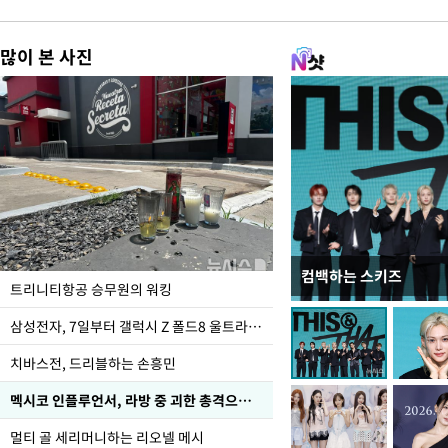
많이 본 사진
컴백하는 스키즈
입추 코앞인데 전국엔 
트리니티항공 승무원의 워킹
삼성전자, 7일부터 갤럭시 Z 폴드8 울트라·폴드8·플립8 출시
치바스전, 드리블하는 손흥민
멕시코 인플루언서, 라방 중 괴한 총격으로 사망
멀티 골 세리머니하는 리오넬 메시