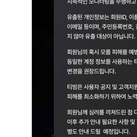
-21889초 전 >
[속보]코스피, 6300선 재탈환…1.09% 오른 6365.07 개장
-19054초 전 >
시리아 다마스쿠스 교외에서 미니버스 폭발.. 14명 부상, 3명은
태
-18352초 전 >
입추에도 극한더위…서울 낮 39도 '폭염중대경보'
-13316초 전 >
이란, 호르무즈서 "적국 목표물들"과 대치로 남부 케슘섬에서 
례 큰 폭발음
-12031초 전 >
[속보]美, 폴리실리콘 수입 규제…파생제품 15% 관세, 120일
발효
-10182초 전 >
[속보]트럼프, 美 원정출산 금지 행정명령 서명
-7882초 전 >
[속보] 뉴욕증시, 일제 하락 마감…나스닥 0.06%↓