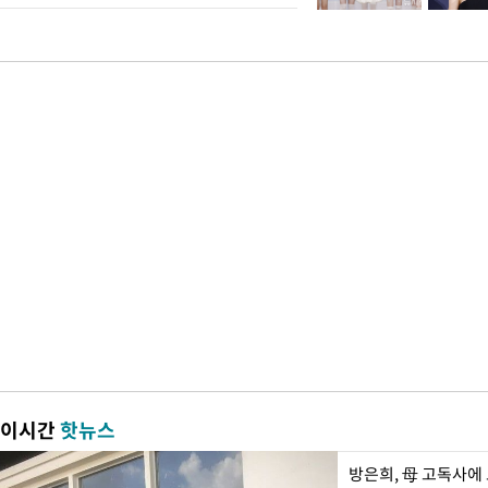
이시간
핫뉴스
방은희, 母 고독사에 