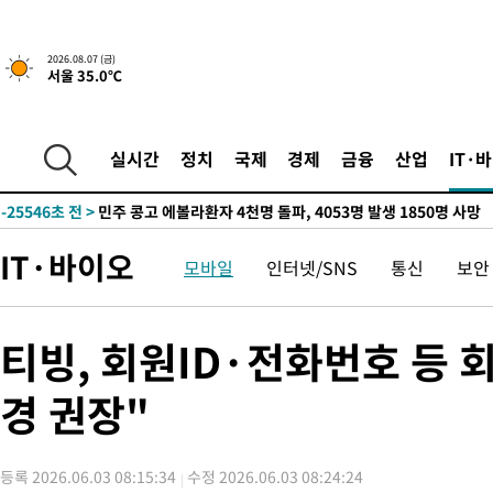
2026.08.07 (금)
서울 35.0℃
-7882초 전 >
[속보] 뉴욕증시, 일제 하락 마감…나스닥 0.06%↓
-31920초 전 >
[속보] 7월 중국 수출 23.9%↑ 수입 27.5%↑…무역총액
25.3%↑
-29080초 전 >
[속보]'채상병 순직 책임' 임성근, 항소심도 징역 3년
실시간
정치
국제
경제
금융
산업
IT·
-28946초 전 >
[속보]종합특검, '관저이전 봐주기 감사' 유병호 구속기소
-25546초 전 >
민주 콩고 에볼라환자 4천명 돌파, 4053명 발생 1850명 사망
-24796초 전 >
[속보]'300억원대 사기 혐의' 차가원 대표 구속 송치
IT·바이오
모바일
인터넷/SNS
통신
보안
-23990초 전 >
"미 전국적 살모네라 식중독 원인은 멕시코산 할라피뇨"-- CD
-22503초 전 >
[속보]경찰·노동부, HL만도 평택사업장 끼임 사망 관련 압수
-22384초 전 >
[속보]합수본, '투표율 허위 입력' 중앙·서울·경기도 선관위 등
티빙, 회원ID·전화번호 등
압수수색
-22139초 전 >
[속보]원·달러 환율, 오전 9시 1423.8원
경 권장"
-21935초 전 >
[속보]삼성전자·SK하이닉스 동반 강보합…1%대 상승 출발
-21921초 전 >
[속보]코스닥, 5.95포인트(0.74%) 상승한 807.62개장
-21889초 전 >
[속보]코스피, 6300선 재탈환…1.09% 오른 6365.07 개장
등록 2026.06.03 08:15:34
수정 2026.06.03 08:24:24
-19054초 전 >
시리아 다마스쿠스 교외에서 미니버스 폭발.. 14명 부상, 3명은