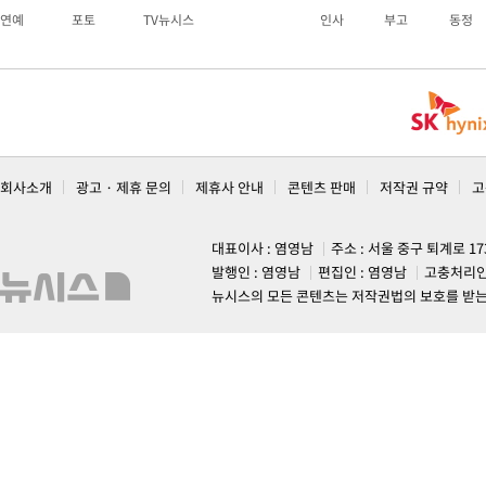
연예
포토
TV뉴시스
인사
부고
동정
회사소개
광고 · 제휴 문의
제휴사 안내
콘텐츠 판매
저작권 규약
고
대표이사 : 염영남
주소 : 서울 중구 퇴계로 1
발행인 : 염영남
편집인 : 염영남
고충처리인
뉴시스의 모든 콘텐츠는 저작권법의 보호를 받는 바, 무