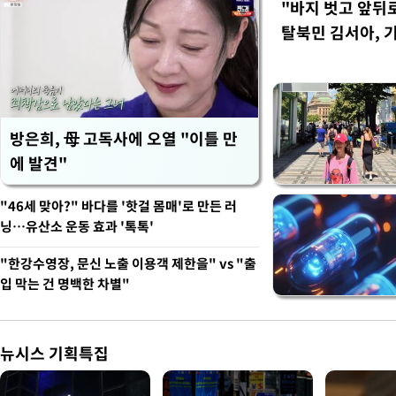
"바지 벗고 앞뒤
탈북민 김서아, 
회상
방은희, 母 고독사에 오열 "이틀 만
에 발견"
"46세 맞아?" 바다를 '핫걸 몸매'로 만든 러
닝…유산소 운동 효과 '톡톡'
"한강수영장, 문신 노출 이용객 제한을" vs "출
입 막는 건 명백한 차별"
뉴시스 기획특집