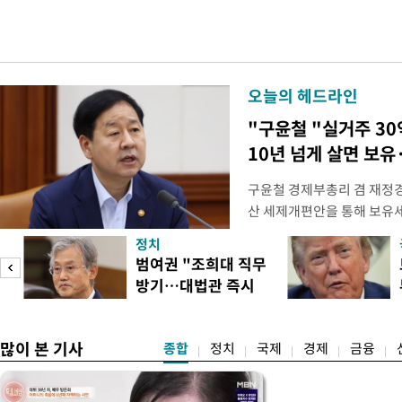
오늘의 헤드라인
"구윤철 "실거주 30
10년 넘게 살면 보유
구윤철 경제부총리 겸 재정경
산 세제개편안을 통해 보유
지적에 대해 "사는(실거주) 
정치
어들고 나중에 팔 때 양도세
범여권 "조희대 직무
총리는 이날 오전 MBC 라
방기…대법관 즉시
터뷰에서 "이게(30억원 이하 
송
제청"
많이 본 기사
종합
정치
국제
경제
금융