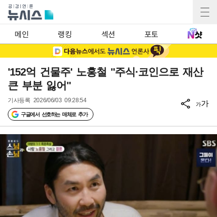
메인
랭킹
섹션
포토
'152억 건물주' 노홍철 "주식·코인으로 재산
큰 부분 잃어"
기사등록
2026/06/03 09:28:54
가
가
구글에서 선호하는 매체로 추가