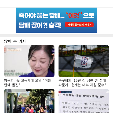
많이 본 기사
방은희, 母 고독사에 오열 "이틀
축구협회, 15년 전 심판 성 접대
만에 발견"
파문에 "현재는 내부 지침 준수"